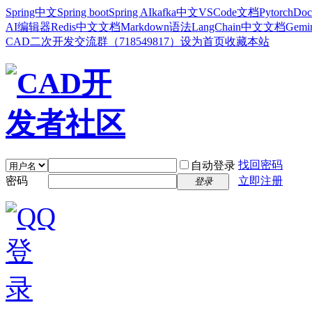
Spring中文
Spring boot
Spring AI
kafka中文
VSCode文档
Pytorch
Doc
AI编辑器
Redis中文文档
Markdown语法
LangChain中文文档
Gem
CAD二次开发交流群（718549817）
设为首页
收藏本站
找回密码
自动登录
密码
立即注册
登录