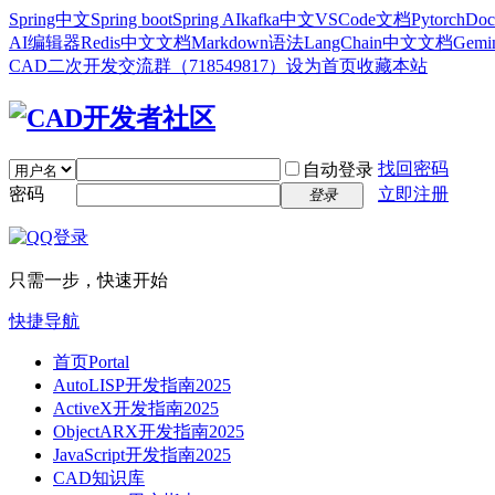
Spring中文
Spring boot
Spring AI
kafka中文
VSCode文档
Pytorch
Doc
AI编辑器
Redis中文文档
Markdown语法
LangChain中文文档
Gem
CAD二次开发交流群（718549817）
设为首页
收藏本站
找回密码
自动登录
密码
立即注册
登录
只需一步，快速开始
快捷导航
首页
Portal
AutoLISP开发指南2025
ActiveX开发指南2025
ObjectARX开发指南2025
JavaScript开发指南2025
CAD知识库