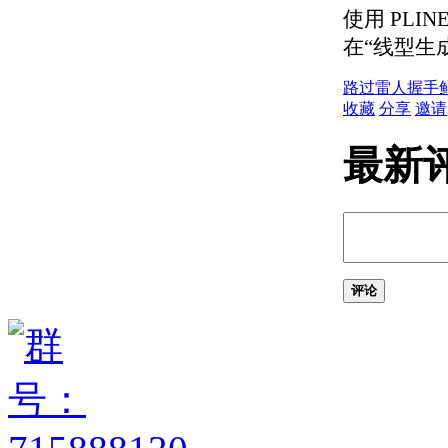
关于通过面动态对齐
使用 PL
UCS
输入和显示坐标值
在“线型生
关于坐标输入
关于合并坐标值（坐标
路过
雷人
握手
过滤器）
收藏
分享
邀请
关于相对于现有点指定
一个点
最新
关于自动使用对象捕捉
的跟踪点
关于使用动态输入工具
提示
限制光标移动并捕捉到对象
上的点
评论
关于调整栅格和栅格捕
捉
关于正交锁定（“正
交”模式）
关于极轴追踪和
PolarSnap
关于指定距离、长度和
角度