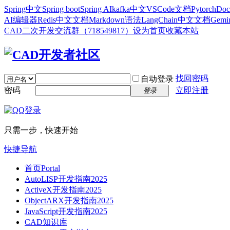
Spring中文
Spring boot
Spring AI
kafka中文
VSCode文档
Pytorch
Doc
AI编辑器
Redis中文文档
Markdown语法
LangChain中文文档
Gem
CAD二次开发交流群（718549817）
设为首页
收藏本站
找回密码
自动登录
密码
立即注册
登录
只需一步，快速开始
快捷导航
首页
Portal
AutoLISP开发指南2025
ActiveX开发指南2025
ObjectARX开发指南2025
JavaScript开发指南2025
CAD知识库