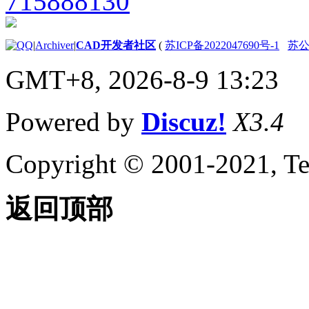
关于使用对象捕捉
关于在三维中使用对象
捕捉
|
Archiver
|
CAD开发者社区
(
苏ICP备2022047690号-1
苏公网
计算、查询和测量几何值
关于命令提示计算器
GMT+8, 2026-8-9 13:23
关于“快速计算器”计算
器
关于查找距离、角度和
Powered by
Discuz!
X3.4
点的位置
关于获取面积与质量特
性信息
Copyright © 2001-2021, Te
关于在对象上指定相等
间隔
创建二维对象
返回顶部
关于二维等轴测图形
创建线性和参照几何图形
关于线
关于多段线
绘制矩形的步骤
关于多线
关于徒手画