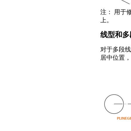
关于输入 MicroStation
DGN 文件
注：
用于修
关于输出 MicroStation
上。
DGN 文件
关于输入和输出 WMF
线型和多
文件
控制工程视图
关于在当前视图中平移和缩
对于多段线
放
居中位置，
关于保存和恢复视图
关于导航栏
关于 ViewCube
关于 SteeringWheels
关于 ShowMotion
指定三维视图
关于查看三维对象
关于三维导航工具
关于平行和透视视图
使用草图辅助工具控制精度
设置工作平面和原点
关于用户坐标系 (UCS)