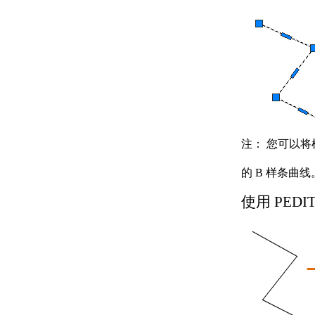
关于单位格式惯例
关于打开图形
关于将云存储用于图形
使用图形版本历史的步骤
关于保存图形
通配符参考
修复、恢复和还原图形
关于修复损坏的图形文
件
关于从备份文件中创建
注：
您可以将
和恢复
关于从系统故障修复
的 B 样条曲
定义并执行 CAD 标准
关于 CAD 标准
使用 PE
关于图层转换
输入和输出图形数据
关于输入和输出 DXF
文件
关于输入 PDF 文件
关于将图形文件输出为
PDF
关于输出光栅文件