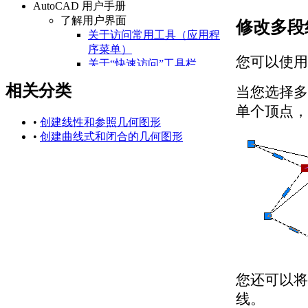
AutoCAD 用户手册
了解用户界面
修改多段
关于访问常用工具（应用程
序菜单）
您可以使用
关于“快速访问”工具栏
关于功能区
相关分类
当您选择多
关于“开始”选项卡
关于状态栏
单个顶点，
关于快捷菜单
•
创建线性和参照几何图形
设置绘图环境
•
创建曲线式和闭合的几何图形
关于设置绘图区域
关于自定义启动
关于设置可固定窗口、
选项板和工具栏的行为
关于使用基于任务的工
作空间
关于将程序设置保存为
配置
管理图形和其他文件
您还可以将
关于图形和样板
关于测量单位
线。