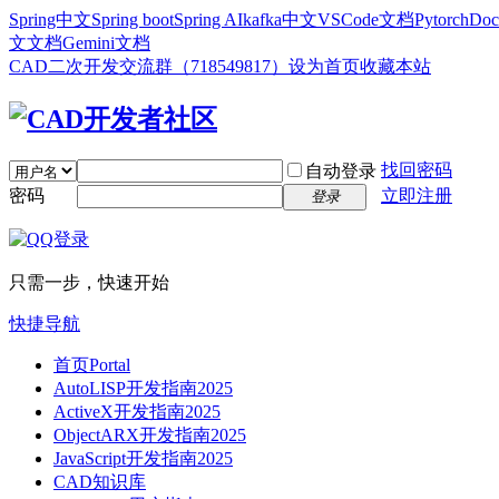
Spring中文
Spring boot
Spring AI
kafka中文
VSCode文档
Pytorch
Doc
文文档
Gemini文档
CAD二次开发交流群（718549817）
设为首页
收藏本站
找回密码
自动登录
密码
立即注册
登录
只需一步，快速开始
快捷导航
首页
Portal
AutoLISP开发指南2025
ActiveX开发指南2025
ObjectARX开发指南2025
JavaScript开发指南2025
CAD知识库