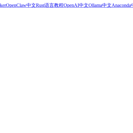
ker
OpenClaw中文
Rust语言教程
OpenAI中文
Ollama中文
Anacond