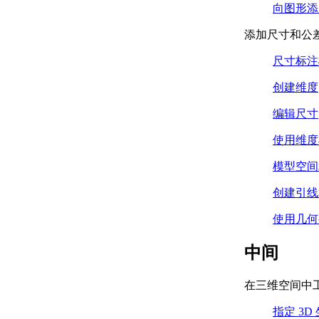
形和字体形
向图形添
关于形说明
关于矢量长度和
添加尺寸和公
方向代码
尺寸标注
特殊代码参考
关于文字字体说
创建维度
明
关于 Unicode 字
编辑尺寸
体说明
关于大字体说明
使用维度
关于定义大
模型空间
字体
启用
创建引线
大字
体的
使用几何
步骤
关于定义扩
中间
展大字体文
件
在三维空间中
关于在图形
中使用大字
指定 3D
体文字