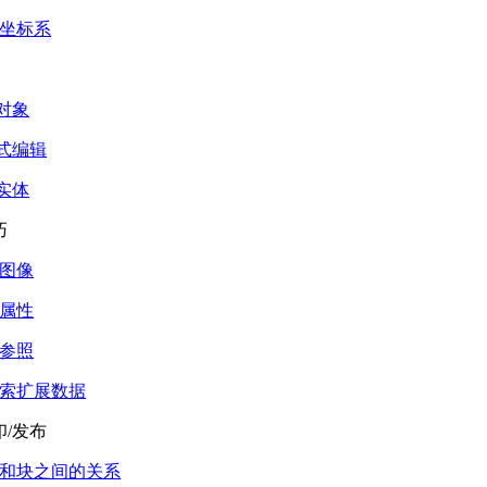
坐标系
 对象
形式编辑
 实体
巧
图像
属性
参照
索扩展数据
/发布
和块之间的关系