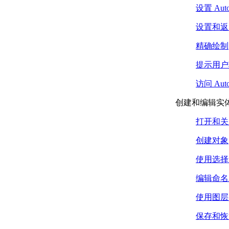
我无法使用自定义填充
设置 Au
图案 (PAT) 文件？
DIESEL 表达式
设置和返
关于 DIESEL 表达式
关于 DIESEL 和状态栏
精确绘制
自定义
关于
提示用户
MODEMACRO
访问 Au
值
关于使用
创建和编辑实
MODEMACRO
自定义状态栏
打开和关
关于使用
AutoLISP 设置
创建对象
MODEMACRO
关于使用宏中的
使用选择
DIESEL 表达式
响应 AutoLISP
编辑命名
关于宏中的 DIESEL 表
使用图层
达式
DIESEL 函数参考
保存和恢
DIESEL 错误消息参考