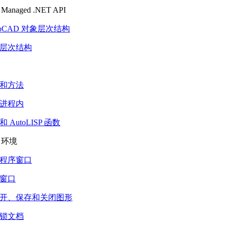
anaged .NET API
toCAD 对象层次结构
层次结构
和方法
进程内
AutoLISP 函数
D 环境
程序窗口
窗口
开、保存和关闭图形
锁文档