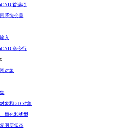
toCAD 首选项
回系统变量
输入
toCAD 命令行
体
闭对象
集
对象和 2D 对象
、颜色和线型
复图层状态