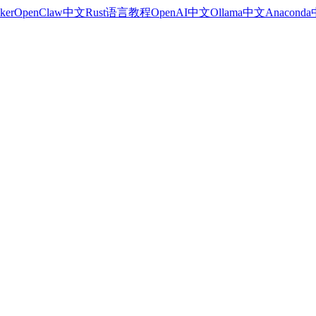
ker
OpenClaw中文
Rust语言教程
OpenAI中文
Ollama中文
Anacond