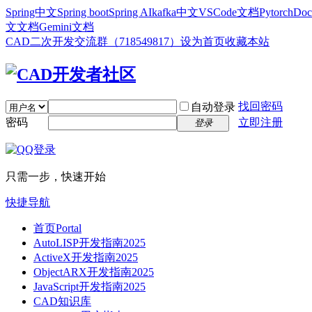
Spring中文
Spring boot
Spring AI
kafka中文
VSCode文档
Pytorch
Doc
文文档
Gemini文档
CAD二次开发交流群（718549817）
设为首页
收藏本站
找回密码
自动登录
密码
立即注册
登录
只需一步，快速开始
快捷导航
首页
Portal
AutoLISP开发指南2025
ActiveX开发指南2025
ObjectARX开发指南2025
JavaScript开发指南2025
CAD知识库