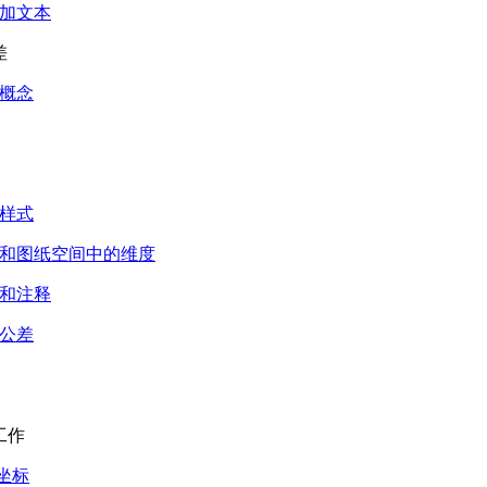
加文本
差
概念
样式
和图纸空间中的维度
和注释
公差
工作
 坐标