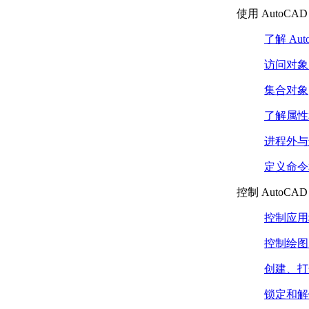
骤
使用 AutoCAD M
关于自定义线型中的文
字
了解 Au
包含自定义线型
中的文字的步骤
访问对象
关于自定义线型中的形
集合对象
自定义填充图案
关于自定义填充图案和
了解属性
填充图案定义
创建简单填充图
进程外与
案的步骤
关于包含多条直线的填
定义命令和 
充图案
控制 AutoCA
创建包含多条直
线的填充图案的
控制应用
步骤
关于包含虚线的填充图
控制绘图
案
创建包含虚线的
创建、打
填充图案的步骤
锁定和解
常见问题解答：为什么