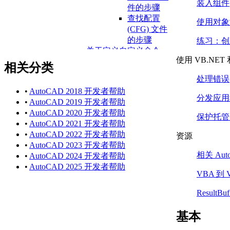
装入组件
件的步骤
查找配置
使用对象
(CFG) 文件
的步骤
练习：创
关于定义自定义命令
使用 VB.NET
关于创建命令别
相关分类
名
处理错误
编辑程序参
•
AutoCAD 2018 开发者帮助
数 (PGP) 文
分发应用
•
AutoCAD 2019 开发者帮助
件的步骤
•
AutoCAD 2020 开发者帮助
关于定义外部命
保护托管 
•
AutoCAD 2021 开发者帮助
令
•
AutoCAD 2022 开发者帮助
资源
自定义线型
•
AutoCAD 2023 开发者帮助
关于自定义线型和线型
相关 Au
•
AutoCAD 2024 开发者帮助
定义
•
AutoCAD 2025 开发者帮助
关于简单自定义线型
VBA 到 
将简单线型添加
到 LIN 文件的步
ResultB
骤
在命令提示下创
基本
建简单线型的步