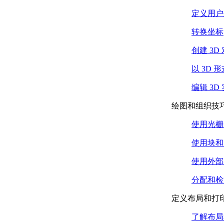
关于使用大
定义用户
字体以扩展
字体
转换坐标
关于 SHX 文件
创建 3D
中的上标和下标
为字体添加
以 3D 
上标和下标
定义的步骤
编辑 3D
关于编译形文件和字体
文件
绘图和组织技
编译形或字体文
使用光栅
件的步骤
示例：Extended
使用块和
Simplex Roman 字体字
符
使用外部
示例：UNICODE 字符
的扩展标准字体
分配和检
命令脚本
定义布局和打印
关于命令脚本
创建用于更改图
了解布局
形设置的脚本的