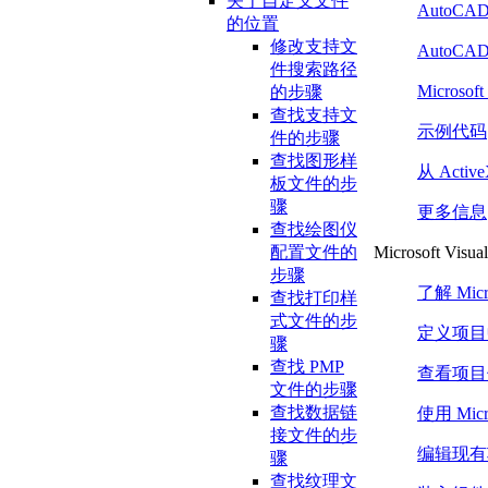
关于自定义文件
AutoCAD
的位置
修改支持文
AutoCA
件搜索路径
Microsoft
的步骤
查找支持文
示例代码
件的步骤
查找图形样
从 Acti
板文件的步
骤
更多信息
查找绘图仪
Microsoft Visu
配置文件的
步骤
了解 Micro
查找打印样
式文件的步
定义项目
骤
查找 PMP
查看项目
文件的步骤
查找数据链
使用 Micro
接文件的步
编辑现有
骤
查找纹理文