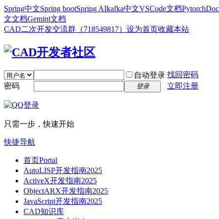
Spring中文
Spring boot
Spring AI
kafka中文
VSCode文档
Pytorch
Doc
文文档
Gemini文档
CAD二次开发交流群（718549817）
设为首页
收藏本站
找回密码
自动登录
密码
立即注册
登录
只需一步，快速开始
快捷导航
首页
Portal
AutoLISP开发指南2025
ActiveX开发指南2025
ObjectARX开发指南2025
JavaScript开发指南2025
CAD知识库