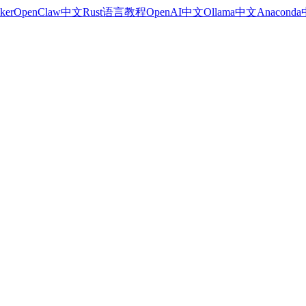
ker
OpenClaw中文
Rust语言教程
OpenAI中文
Ollama中文
Anacond