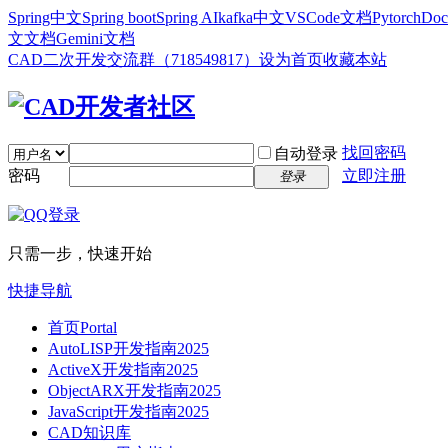
Spring中文
Spring boot
Spring AI
kafka中文
VSCode文档
Pytorch
Doc
文文档
Gemini文档
CAD二次开发交流群（718549817）
设为首页
收藏本站
找回密码
自动登录
密码
立即注册
登录
只需一步，快速开始
快捷导航
首页
Portal
AutoLISP开发指南2025
ActiveX开发指南2025
ObjectARX开发指南2025
JavaScript开发指南2025
CAD知识库