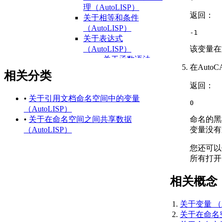
理（AutoLISP）
返回：
关于相等和条件
（AutoLISP）
-1
关于表达式
该变量在
（AutoLISP）
关于函数语法
在Aut
（AutoLISP）
相关分类
关于数据类型
返回：
（AutoLISP）
•
关于引用文档命名空间中的变量
关于整数
0
（AutoLISP）
（AutoLISP）
命名的黑
•
关于在命名空间之间共享数据
关于
变量没有
（AutoLISP）
Reals（AutoLISP）
关于字符串
您还可以
（AutoLISP）
所有打开
关于列表
（AutoLISP）
相关概念
关于选择集
（AutoLISP）
关于变量 （A
关于 VLA 对象
关于在命名空
（AutoLISP/ActiveX）