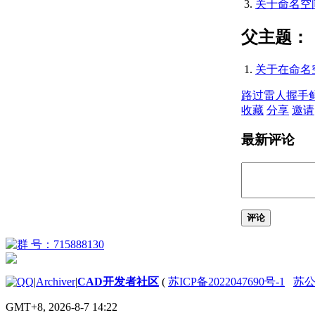
关于命名空间 
关于文件描述符
（AutoLISP）
父主题：
关于实体名称
（AutoLISP）
关于符号和变量
关于在命名空
（AutoLISP）
关于受保护
路过
雷人
握手
的符号
收藏
分享
邀请
（Visual
LISP IDE）
最新评论
关于源代码文件
（AutoLISP）
关于代码中的格
式和空格
（AutoLISP）
评论
关于 AutoLISP 程
序文件
（AutoLISP） 中
的注释
|
Archiver
|
CAD开发者社区
(
苏ICP备2022047690号-1
苏公网
创建和打开
AutoLISP 源代码
GMT+8, 2026-8-7 14:22