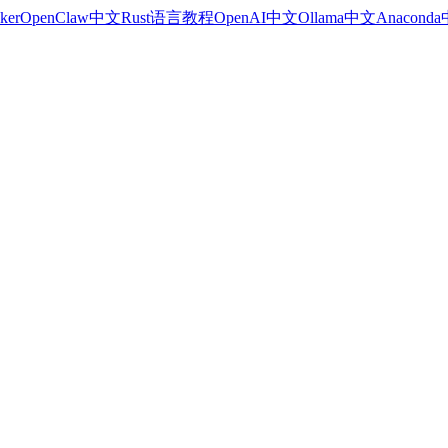
ker
OpenClaw中文
Rust语言教程
OpenAI中文
Ollama中文
Anacond