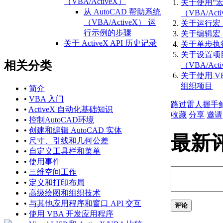
（VBA/ActiveX）
关于使用“
从 AutoCAD 帮助系统
（VBA/Act
（VBA/ActiveX） 运
关于运行宏 （
行示例的步骤
关于编辑宏 （
关于 ActiveX API 历史记录
关于单步执行宏
（ActiveX）
关于设置项
相关分类
AutoCAD 2021 API 历
（VBA/Act
史记录参考
关于使用 VB
（ActiveX）
组织项目
•
简介
AutoCAD 2020 API 历
•
VBA 入门
路过
雷人
握手
史记录参考
•
ActiveX 自动化基础知识
收藏
分享
邀请
（ActiveX）
•
控制AutoCAD环境
AutoCAD 2018 API 历
•
创建和编辑 AutoCAD 实体
最新
史记录参考
•
尺寸、引线和几何公差
（ActiveX）
•
自定义工具栏和菜单
AutoCAD 2017 API 历
•
使用事件
史记录参考
•
三维空间工作
（ActiveX）
•
定义和打印布局
AutoCAD 2016 API 历
•
高级绘图和组织技术
史记录参考
•
与其他应用程序和窗口 API 交互
评论
（ActiveX）
•
使用 VBA 开发应用程序
AutoCAD 2015 API 历