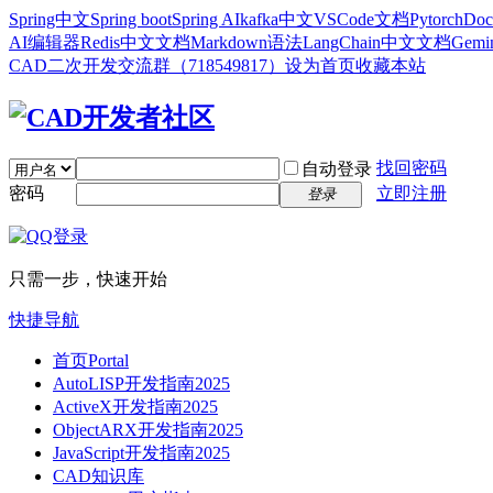
Spring中文
Spring boot
Spring AI
kafka中文
VSCode文档
Pytorch
Doc
AI编辑器
Redis中文文档
Markdown语法
LangChain中文文档
Gem
CAD二次开发交流群（718549817）
设为首页
收藏本站
找回密码
自动登录
密码
立即注册
登录
只需一步，快速开始
快捷导航
首页
Portal
AutoLISP开发指南2025
ActiveX开发指南2025
ObjectARX开发指南2025
JavaScript开发指南2025
CAD知识库