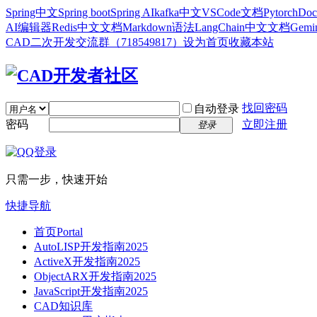
Spring中文
Spring boot
Spring AI
kafka中文
VSCode文档
Pytorch
Doc
AI编辑器
Redis中文文档
Markdown语法
LangChain中文文档
Gem
CAD二次开发交流群（718549817）
设为首页
收藏本站
找回密码
自动登录
密码
立即注册
登录
只需一步，快速开始
快捷导航
首页
Portal
AutoLISP开发指南2025
ActiveX开发指南2025
ObjectARX开发指南2025
JavaScript开发指南2025
CAD知识库