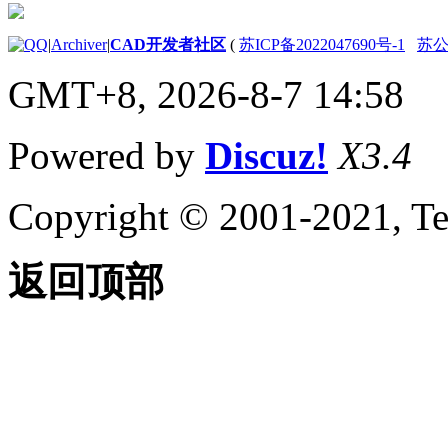
史记录参考
（ActiveX）
AutoCAD 2000 API 历
|
Archiver
|
CAD开发者社区
(
苏ICP备2022047690号-1
苏公网
史记录参考
GMT+8, 2026-8-7 14:58
（ActiveX）
VBA 入门
关于嵌入式和全局 VBA 项
Powered by
Discuz!
X3.4
目 （VBA/ActiveX）
练习：VBA 简介
（VBA/ActiveX）
Copyright © 2001-2021, Te
关于 VBA IDE
（VBA/ActiveX） 的更多信
息
返回顶部
AutoCAD VBA 项目术语参
考 （VBA/ActiveX）
AutoCAD VBA 命令参考
（VBA/ActiveX）
AutoCAD VBA AutoLISP
Functions Reference
（VBA/ActiveX）
向项目添加新组件
（VBA/ActiveX）