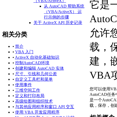
（VBA/ActiveX）
它是
从 AutoCAD 帮助系统
（VBA/ActiveX） 运
Aut
行示例的步骤
关于 ActiveX API 历史记录
（ActiveX）
允许
相关分类
AutoCAD 2021 API 历
史记录参考
载，
（ActiveX）
•
简介
AutoCAD 2020 API 历
•
VBA 入门
史记录参考
•
ActiveX 自动化基础知识
建，
（ActiveX）
•
控制AutoCAD环境
AutoCAD 2018 API 历
•
创建和编辑 AutoCAD 实体
VBA
史记录参考
•
尺寸、引线和几何公差
（ActiveX）
•
自定义工具栏和菜单
AutoCAD 2017 API 历
•
使用事件
史记录参考
您可以使用V
•
三维空间工作
（ActiveX）
AutoCAD
•
定义和打印布局
AutoCAD 2016 API 历
是一个Auto
•
高级绘图和组织技术
史记录参考
载，保存，创
•
与其他应用程序和窗口 API 交互
（ActiveX）
•
使用 VBA 开发应用程序
AutoCAD 2015 API 历