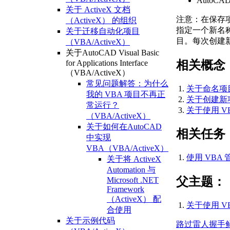
Auto
关于 ActiveX 文档
注意：
在保存
（ActiveX） 的组织
指定一个新名
关于迁移自动化项目
目。每次创建
（VBA/ActiveX）
关于AutoCAD Visual Basic
相关概念
for Applications Interface
（VBA/ActiveX）
常见问题解答：为什么
关于命名项目 
我的 VBA 项目不再正
关于创建新项目
常运行？
关于使用 VB
（VBA/ActiveX）
关于如何在AutoCAD
相关任务
中实现
VBA（VBA/ActiveX）
使用 VBA 
关于将 ActiveX
Automation 与
父主题：
Microsoft .NET
Framework
（ActiveX） 配
关于使用 VB
合使用
关于示例代码
路过
雷人
握手