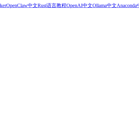
ker
OpenClaw中文
Rust语言教程
OpenAI中文
Ollama中文
Anacond