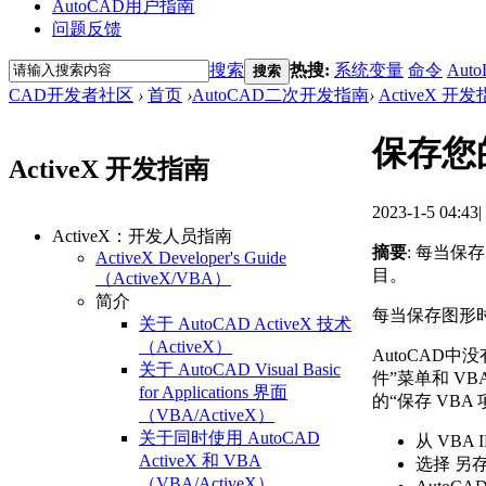
AutoCAD用户指南
问题反馈
搜索
热搜:
系统变量
命令
Auto
搜索
CAD开发者社区
›
首页
›
AutoCAD二次开发指南
›
ActiveX 开
保存您的
ActiveX 开发指南
2023-1-5 04:43
|
ActiveX：开发人员指南
摘要
: 每当保
ActiveX Developer's Guide
目。
（ActiveX/VBA）
简介
每当保存图形时
关于 AutoCAD ActiveX 技术
（ActiveX）
AutoCAD中
关于 AutoCAD Visual Basic
件”菜单和 V
for Applications 界面
的“保存 VBA
（VBA/ActiveX）
关于同时使用 AutoCAD
从 VBA 
ActiveX 和 VBA
选择 另
（VBA/ActiveX）