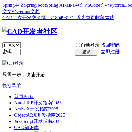
Spring中文
Spring boot
Spring AI
kafka中文
VSCode文档
Pytorch
Doc
文文档
Gemini文档
CAD二次开发交流群（718549817）
设为首页
收藏本站
找回密码
自动登录
密码
立即注册
登录
只需一步，快速开始
快捷导航
首页
Portal
AutoLISP开发指南2025
ActiveX开发指南2025
ObjectARX开发指南2025
JavaScript开发指南2025
CAD知识库