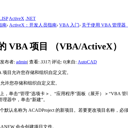
LISP
ActiveX
.NET
发指南
›
ActiveX：开发人员指南
›
VBA 入门
›
关于使用 VBA 管理器 （
 VBA 项目 （VBA/ActiveX）
发布者:
admin
|
查看:
3317
|
评论: 0
|
来自:
AutoCAD
VBA 项目允许您存储和组织自定义宏。
项目允许您存储和组织自定义宏。
上，单击“管理”选项卡
、“应用程序”面板（展开）
“VBA 
 管理器中，单击“新建”。
默认名称为 ACADProject 的新项目。若要更改项目名称，必须
BANEW 命令创建项目文件。