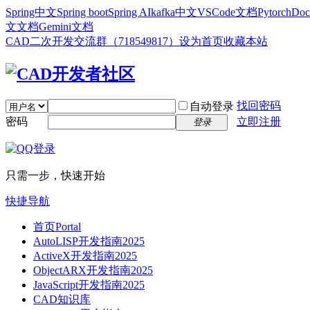
Spring中文
Spring boot
Spring AI
kafka中文
VSCode文档
Pytorch
Doc
文文档
Gemini文档
CAD二次开发交流群（718549817）
设为首页
收藏本站
找回密码
自动登录
密码
立即注册
登录
只需一步，快速开始
快捷导航
首页
Portal
AutoLISP开发指南2025
ActiveX开发指南2025
ObjectARX开发指南2025
JavaScript开发指南2025
CAD知识库