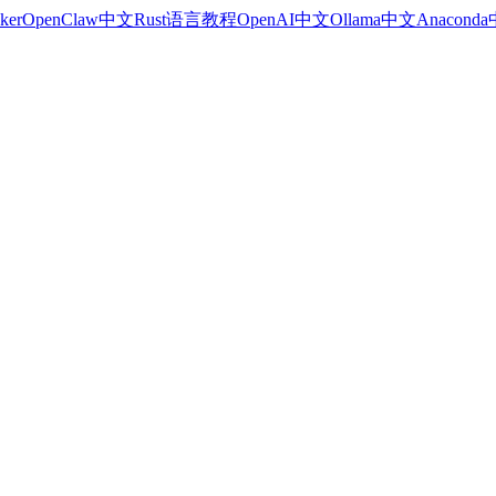
ker
OpenClaw中文
Rust语言教程
OpenAI中文
Ollama中文
Anacond