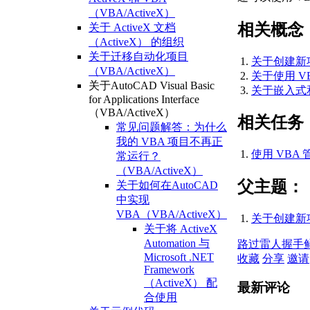
（VBA/ActiveX）
相关概念
关于 ActiveX 文档
（ActiveX） 的组织
关于迁移自动化项目
关于创建新项目
（VBA/ActiveX）
关于使用 VB
关于AutoCAD Visual Basic
关于嵌入式和全
for Applications Interface
（VBA/ActiveX）
相关任务
常见问题解答：为什么
我的 VBA 项目不再正
使用 VBA 
常运行？
（VBA/ActiveX）
父主题：
关于如何在AutoCAD
中实现
VBA（VBA/ActiveX）
关于创建新项目
关于将 ActiveX
Automation 与
路过
雷人
握手
Microsoft .NET
收藏
分享
邀请
Framework
（ActiveX） 配
最新评论
合使用