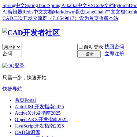
Spring中文
Spring boot
Spring AI
kafka中文
VSCode文档
Pytorch
Doc
AI编辑器
Redis中文文档
Markdown语法
LangChain中文文档
Gem
CAD二次开发交流群（718549817）
设为首页
收藏本站
找回密码
自动登录
密码
立即注册
登录
只需一步，快速开始
快捷导航
首页
Portal
AutoLISP开发指南2025
ActiveX开发指南2025
ObjectARX开发指南2025
JavaScript开发指南2025
CAD知识库