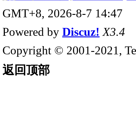
史记录参考
（ActiveX）
GMT+8, 2026-8-7 14:47
AutoCAD 2000 API 历
史记录参考
（ActiveX）
Powered by
Discuz!
X3.4
VBA 入门
关于嵌入式和全局 VBA 项
目 （VBA/ActiveX）
Copyright © 2001-2021, Te
练习：VBA 简介
（VBA/ActiveX）
关于 VBA IDE
返回顶部
（VBA/ActiveX） 的更多信
息
AutoCAD VBA 项目术语参
考 （VBA/ActiveX）
AutoCAD VBA 命令参考
（VBA/ActiveX）
AutoCAD VBA AutoLISP
Functions Reference
（VBA/ActiveX）
向项目添加新组件
（VBA/ActiveX）