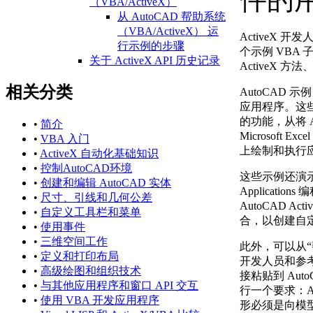
（VBA/ActiveX）
从 AutoCAD 帮助系统
（VBA/ActiveX） 运
ActiveX 开
行示例的步骤
个示例 VBA
关于 ActiveX API 历史记录
ActiveX 
（ActiveX）
相关分类
AutoCAD 2021 API 历
AutoCAD
史记录参考
应用程序。这
（ActiveX）
的功能，从将 A
•
简介
AutoCAD 2020 API 历
Microsoft 
•
VBA 入门
史记录参考
上绘制和执行
•
ActiveX 自动化基础知识
（ActiveX）
•
控制AutoCAD环境
这些示例还演示了如何
AutoCAD 2018 API 历
•
创建和编辑 AutoCAD 实体
Applicati
史记录参考
•
尺寸、引线和几何公差
AutoCAD A
（ActiveX）
•
自定义工具栏和菜单
合，以创建自
AutoCAD 2017 API 历
•
使用事件
史记录参考
•
三维空间工作
此外，可以从“帮
（ActiveX）
•
定义和打印布局
开发人员和参
AutoCAD 2016 API 历
•
高级绘图和组织技术
接粘贴到 Aut
史记录参考
•
与其他应用程序和窗口 API 交互
行一个要求：A
（ActiveX）
•
使用 VBA 开发应用程序
形必须是向模
AutoCAD 2015 API 历