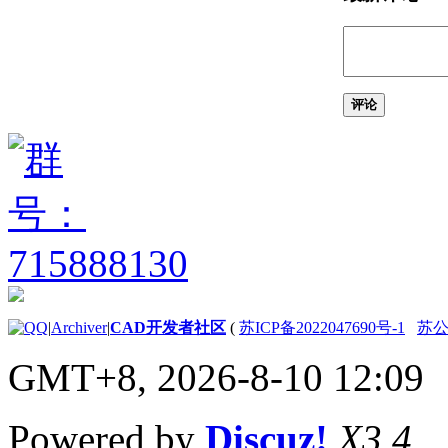
关于旋转对象
关于对齐对象
更改对象的大小和长度
关于调整大小或重塑对
象
评论
关于修剪和延伸对象
复制和阵列对象
关于复制对象
关于使用剪贴板
关于镜像对象
关于偏移对象
关于阵列
圆角和倒角对象
关于圆角和外圆角
关于倒角和斜角
|
Archiver
|
CAD开发者社区
(
苏ICP备2022047690号-1
苏公网
删除对象和对象分段
关于更正错误
GMT+8, 2026-8-10 12:09
关于清理未参照的图
层、块和样式定义
关于打断和合并对象
Powered by
Discuz!
X3.4
使用夹点编辑对象