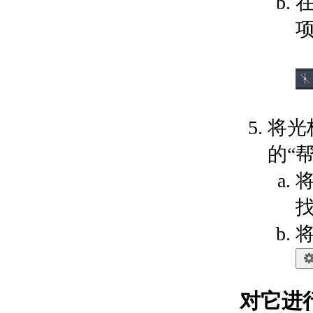
关于通过面动态对齐
UCS
输入和显示坐标值
关于坐标输入
关于合并坐标值（坐标
过滤器）
关于相对于现有点指定
一个点
关于自动使用对象捕捉
将光
的跟踪点
关于使用动态输入工具
的“
提示
将
限制光标移动并捕捉到对象
上的点
关于调整栅格和栅格捕
捉
将
关于正交锁定（“正
交”模式）
关于极轴追踪和
PolarSnap
关于指定距离、长度和
对它进
角度