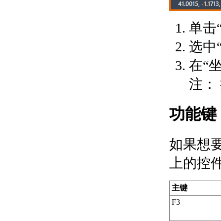
关于参照几何图形
创建曲线式和闭合的几何图
形
单击
关于曲线式对象
选中
关于圆弧
关于圆
在“
关于圆环
关于椭圆
注：
关于样条曲线
关于螺旋
关于面域
功能键
使用参数化约束几何图形
关于参数化图形和约束
使用几何约束
如果想
关于几何约束
关于应用和删除几何约
上的控
束的步骤
关于显示和验证几何约
主键
束
关于修改几何约束的对
F3
象
关于推断几何约束