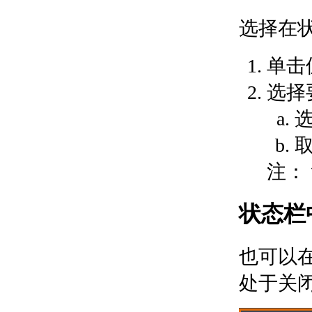
关于使用对象捕捉
选择在
关于在三维中使用对象
捕捉
计算、查询和测量几何值
单击
关于命令提示计算器
关于“快速计算器”计算
选择
器
关于查找距离、角度和
点的位置
关于获取面积与质量特
性信息
注：
关于在对象上指定相等
间隔
创建二维对象
状态栏
关于二维等轴测图形
创建线性和参照几何图形
关于线
也可以
关于多段线
绘制矩形的步骤
处于关
关于多线
关于徒手画