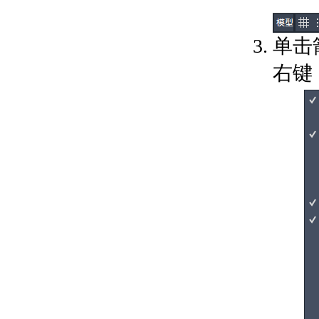
关于单位格式惯例
关于打开图形
关于将云存储用于图形
单击
使用图形版本历史的步骤
关于保存图形
右键
通配符参考
修复、恢复和还原图形
关于修复损坏的图形文
件
关于从备份文件中创建
和恢复
关于从系统故障修复
定义并执行 CAD 标准
关于 CAD 标准
关于图层转换
输入和输出图形数据
关于输入和输出 DXF
文件
关于输入 PDF 文件
关于将图形文件输出为
PDF
关于输出光栅文件