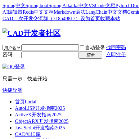
Spring中文
Spring boot
Spring AI
kafka中文
VSCode文档
Pytorch
Doc
AI编辑器
Redis中文文档
Markdown语法
LangChain中文文档
Gem
CAD二次开发交流群（718549817）
设为首页
收藏本站
找回密码
自动登录
密码
立即注册
登录
只需一步，快速开始
快捷导航
首页
Portal
AutoLISP开发指南2025
ActiveX开发指南2025
ObjectARX开发指南2025
JavaScript开发指南2025
CAD知识库