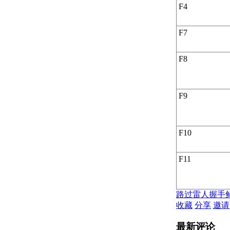
F4
使用标注约束
关于标注约束
关于应用标注约束
F7
关于控制标注约束的显
示
F8
关于修改应用了标注约
束的对象
使用公式和表达式管理参数
F9
关于使用参数管理器控
制几何图形
关于参数化公式和方程
式
F10
关于以参数组来组织参
数
F11
修改对象
选择对象和编组对象
关于分别选择对象
关于选择多个对象
路过
雷人
握手
关于编组
收藏
分享
邀请
移动和旋转对象
最新评论
关于移动对象