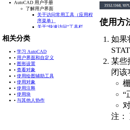
AutoCAD 用户手册
了解用户界面
关于访问常用工具（应用程
使用方
序菜单）
关于“快速访问”工具栏
关于功能区
相关分类
如果
关于“开始”选项卡
关于状态栏
STA
关于快捷菜单
•
学习 AutoCAD
设置绘图环境
•
用户界面和自定义
某些
关于设置绘图区域
•
图形设置
关于自定义启动
•
查看对象
闭该
关于设置可固定窗口、
•
使用绘图辅助工具
选项板和工具栏的行为
•
使用对象
关于使用基于任务的工
•
使用注释
“
作空间
•
使用块
关于将程序设置保存为
•
与其他人协作
配置
管理图形和其他文件
注：
关于图形和样板
关于测量单位