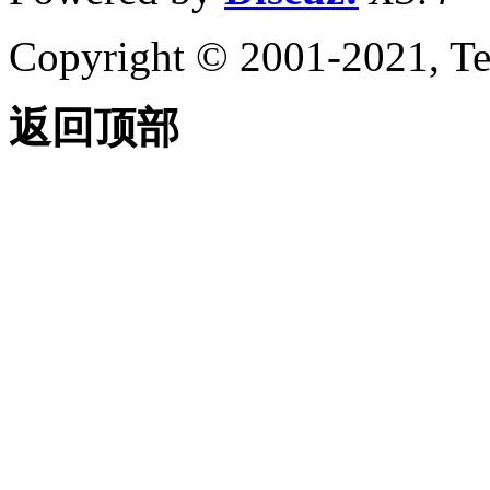
关于使用夹点编辑
关于使用夹点创建多个
Copyright © 2001-2021, Te
副本
编辑复杂对象
关于修改螺旋
返回顶部
关于修改样条曲线
关于分解复合对象
更改常规对象特性
关于对象特性
关于对象特性工具
关于图层
关于设置对象的颜色
关于线型
关于线宽
关于重叠对象的绘图次
序
关于使对象变得透明
创建说明、标签和引线
关于注释对象
设置注释对象的高度和比例
关于注释缩放
关于非注释性对象工作