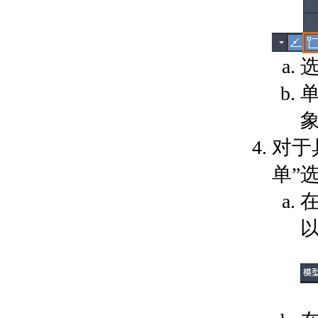
关于输入 MicroStation
DGN 文件
关于输出 MicroStation
DGN 文件
关于输入和输出 WMF
文件
单
控制工程视图
关于在当前视图中平移和缩
放
对于
关于保存和恢复视图
关于导航栏
单”
关于 ViewCube
关于 SteeringWheels
关于 ShowMotion
指定三维视图
关于查看三维对象
关于三维导航工具
关于平行和透视视图
使用草图辅助工具控制精度
设置工作平面和原点
关于用户坐标系 (UCS)