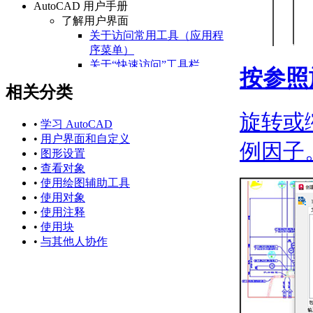
AutoCAD 用户手册
了解用户界面
关于访问常用工具（应用程
序菜单）
关于“快速访问”工具栏
按参照
关于功能区
相关分类
关于“开始”选项卡
关于状态栏
旋转或
关于快捷菜单
•
学习 AutoCAD
设置绘图环境
•
用户界面和自定义
例因子
关于设置绘图区域
•
图形设置
关于自定义启动
•
查看对象
关于设置可固定窗口、
•
使用绘图辅助工具
选项板和工具栏的行为
•
使用对象
关于使用基于任务的工
•
使用注释
作空间
•
使用块
关于将程序设置保存为
•
与其他人协作
配置
管理图形和其他文件
关于图形和样板
关于测量单位