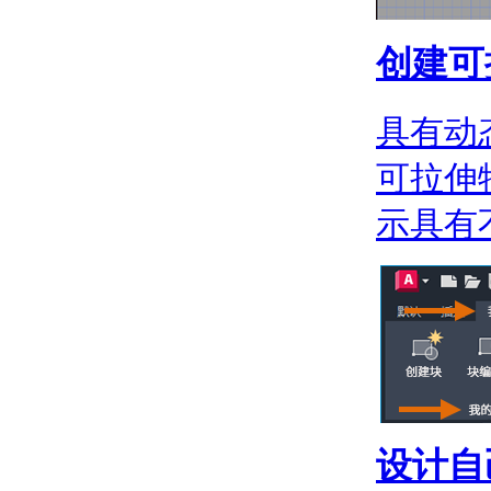
关于旋转对象
关于对齐对象
创建可
更改对象的大小和长度
关于调整大小或重塑对
象
具有动
关于修剪和延伸对象
复制和阵列对象
可拉伸
关于复制对象
关于使用剪贴板
示具有
关于镜像对象
关于偏移对象
关于阵列
圆角和倒角对象
关于圆角和外圆角
关于倒角和斜角
删除对象和对象分段
关于更正错误
关于清理未参照的图
层、块和样式定义
关于打断和合并对象
设计自
使用夹点编辑对象