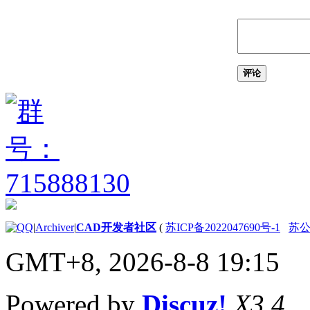
关于将标注转换为检验
标注
放置中心标记和中心线
关于中心标记和中心线
关于编辑中心标记和中
评论
心线
中心标记尺寸和间隙参
照
创建形位公差边框
关于形位公差
关于混合公差
添加图案填充、填充、表和修订云
线
应用图案填充和填充
关于填充图案和填充
关于图案填充孤岛
|
Archiver
|
CAD开发者社区
(
苏ICP备2022047690号-1
苏公网
关于填充图案比例
创建和管理数据和表
GMT+8, 2026-8-8 19:15
关于表
关于修改表
关于使用表样式和单元
Powered by
Discuz!
X3.4
样式