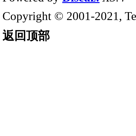
关于向表格中添加文字
Copyright © 2001-2021, Te
和块
关于使用表格单元中的
公式
关于将表格链接至外部
返回顶部
数据
添加区域覆盖和修订云线
关于使用区域覆盖对象
屏蔽图形的区域
关于修订云线
定义和参照块
使用块
关于定义块
关于使用块编辑器
关于组织块
关于块
关于插入块
关于“块”选项板
关于修改块定义
关于修改块参照
使用属性