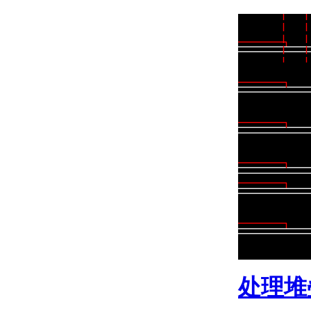
关于参照几何图形
创建曲线式和闭合的几何图
形
关于曲线式对象
关于圆弧
关于圆
关于圆环
关于椭圆
关于样条曲线
关于螺旋
关于面域
使用参数化约束几何图形
关于参数化图形和约束
使用几何约束
关于几何约束
关于应用和删除几何约
束的步骤
关于显示和验证几何约
束
处理堆
关于修改几何约束的对
象
关于推断几何约束