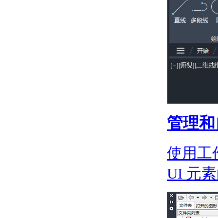
关于通过面动态对齐
UCS
输入和显示坐标值
关于坐标输入
关于合并坐标值（坐标
过滤器）
关于相对于现有点指定
一个点
关于自动使用对象捕捉
的跟踪点
关于使用动态输入工具
提示
管理和
限制光标移动并捕捉到对象
上的点
关于调整栅格和栅格捕
使用工
捉
关于正交锁定（“正
UI 
交”模式）
关于极轴追踪和
PolarSnap
关于指定距离、长度和
角度