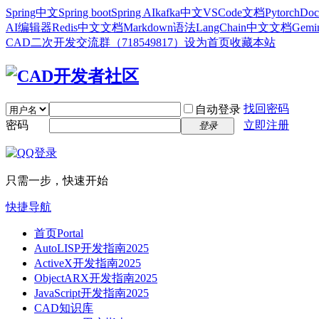
Spring中文
Spring boot
Spring AI
kafka中文
VSCode文档
Pytorch
Doc
AI编辑器
Redis中文文档
Markdown语法
LangChain中文文档
Gem
CAD二次开发交流群（718549817）
设为首页
收藏本站
找回密码
自动登录
密码
立即注册
登录
只需一步，快速开始
快捷导航
首页
Portal
AutoLISP开发指南2025
ActiveX开发指南2025
ObjectARX开发指南2025
JavaScript开发指南2025
CAD知识库