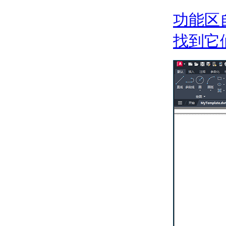
关于使用夹点编辑
关于使用夹点创建多个
功能区
副本
编辑复杂对象
找到它
关于修改螺旋
关于修改样条曲线
关于分解复合对象
更改常规对象特性
关于对象特性
关于对象特性工具
关于图层
关于设置对象的颜色
关于线型
关于线宽
关于重叠对象的绘图次
序
关于使对象变得透明
创建说明、标签和引线
关于注释对象
设置注释对象的高度和比例
关于注释缩放
关于非注释性对象工作