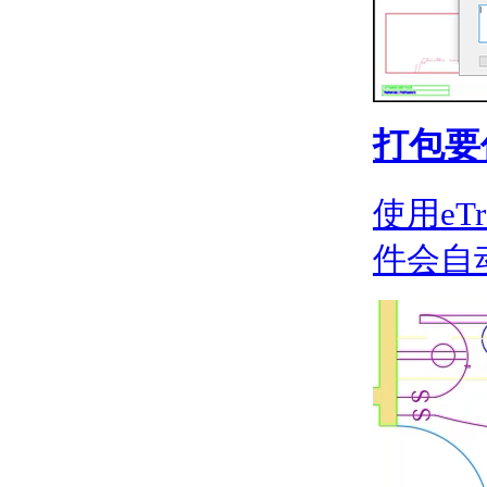
关于单位格式惯例
关于打开图形
关于将云存储用于图形
使用图形版本历史的步骤
关于保存图形
通配符参考
打包要
修复、恢复和还原图形
关于修复损坏的图形文
件
使用eT
关于从备份文件中创建
和恢复
件会自
关于从系统故障修复
定义并执行 CAD 标准
关于 CAD 标准
关于图层转换
输入和输出图形数据
关于输入和输出 DXF
文件
关于输入 PDF 文件
关于将图形文件输出为
PDF
关于输出光栅文件