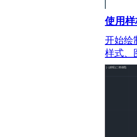
流
关于注释性对象工作流
使用样
关于注释性对象和样式
以单行和多行文字形式添加
说明
开始绘
关于使用文字创建注释
关于多行文字格式
样式、
文字格式和样式
关于文字样式
关于替换字体
使用字段值与说明和标签
关于使用文字中的字段
关于块和外部参照中的
上下文字段
关于将超链接指定给字
段
修改文字
关于更改文字比例和对
正
关于查找和替换文字
关于拼写检查