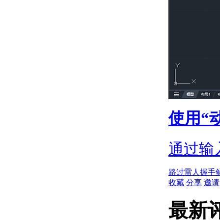
使用标注添加引线并设置其
样式
关于引线对象
关于创建引线
关于引线样式
关于使用夹点修改引线
标注对象
关于标注类型
关于关联标注
关于设置标注的比例
标注格式和样式
使用“
关于标注样式
关于应用标注样式
关于比较标注样式
通过输
关于替代标注样式
修改标注
关于修改标注几何图形
路过
雷人
握手
关于修改标注文字
收藏
分享
邀请
关于调整标注之间的间
距
最新
关于创建标注中的折断