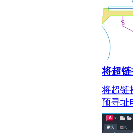
关于输入 MicroStation
DGN 文件
关于输出 MicroStation
DGN 文件
关于输入和输出 WMF
文件
控制工程视图
关于在当前视图中平移和缩
放
关于保存和恢复视图
关于导航栏
将超链
关于 ViewCube
关于 SteeringWheels
关于 ShowMotion
将超链
指定三维视图
关于查看三维对象
预寻址
关于三维导航工具
关于平行和透视视图
使用草图辅助工具控制精度
设置工作平面和原点
关于用户坐标系 (UCS)