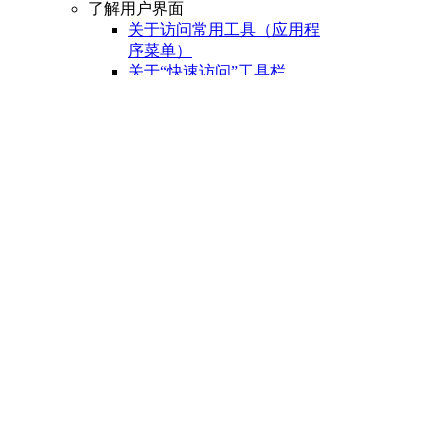
了解用户界面
关于访问常用工具（应用程
序菜单）
关于“快速访问”工具栏
关于功能区
关于“开始”选项卡
关于状态栏
关于快捷菜单
设置绘图环境
关于设置绘图区域
关于自定义启动
关于设置可固定窗口、
选项板和工具栏的行为
关于使用基于任务的工
作空间
关于将程序设置保存为
配置
管理图形和其他文件
关于图形和样板
关于测量单位
关于单位格式惯例