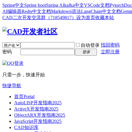
Spring中文
Spring boot
Spring AI
kafka中文
VSCode文档
Pytorch
Doc
AI编辑器
Redis中文文档
Markdown语法
LangChain中文文档
Gem
CAD二次开发交流群（718549817）
设为首页
收藏本站
找回密码
自动登录
密码
立即注册
登录
只需一步，快速开始
快捷导航
首页
Portal
AutoLISP开发指南2025
ActiveX开发指南2025
ObjectARX开发指南2025
JavaScript开发指南2025
CAD知识库