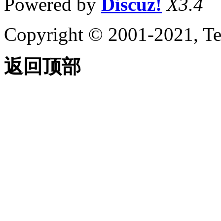
Powered by
Discuz!
X3.4
AutoCAD 2000i API 历
史记录参考
（ActiveX）
Copyright © 2001-2021, Te
AutoCAD 2000 API 历
史记录参考
（ActiveX）
返回顶部
VBA 入门
关于嵌入式和全局 VBA 项
目 （VBA/ActiveX）
练习：VBA 简介
（VBA/ActiveX）
关于 VBA IDE
（VBA/ActiveX） 的更多信
息
AutoCAD VBA 项目术语参
考 （VBA/ActiveX）
AutoCAD VBA 命令参考
（VBA/ActiveX）
AutoCAD VBA AutoLISP
Functions Reference
（VBA/ActiveX）
向项目添加新组件