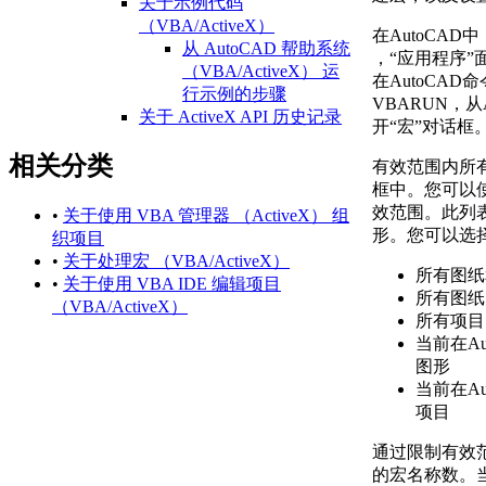
关于示例代码
（VBA/ActiveX）
在AutoCAD
从 AutoCAD 帮助系统
，“应用程序”
（VBA/ActiveX） 运
在AutoCA
行示例的步骤
VBARUN，从
关于 ActiveX API 历史记录
开“宏”对话框
（ActiveX）
相关分类
AutoCAD 2021 API 历
有效范围内所
史记录参考
框中。您可以
（ActiveX）
效范围。此列
•
关于使用 VBA 管理器 （ActiveX） 组
AutoCAD 2020 API 历
形。您可以选
织项目
史记录参考
•
关于处理宏 （VBA/ActiveX）
所有图纸
（ActiveX）
•
关于使用 VBA IDE 编辑项目
所有图纸
AutoCAD 2018 API 历
（VBA/ActiveX）
所有项目
史记录参考
当前在A
（ActiveX）
图形
AutoCAD 2017 API 历
当前在A
史记录参考
项目
（ActiveX）
AutoCAD 2016 API 历
通过限制有效
史记录参考
的宏名称数。
（ActiveX）