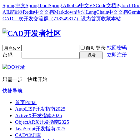
Spring中文
Spring boot
Spring AI
kafka中文
VSCode文档
Pytorch
Doc
AI编辑器
Redis中文文档
Markdown语法
LangChain中文文档
Gem
CAD二次开发交流群（718549817）
设为首页
收藏本站
找回密码
自动登录
密码
立即注册
登录
只需一步，快速开始
快捷导航
首页
Portal
AutoLISP开发指南2025
ActiveX开发指南2025
ObjectARX开发指南2025
JavaScript开发指南2025
CAD知识库