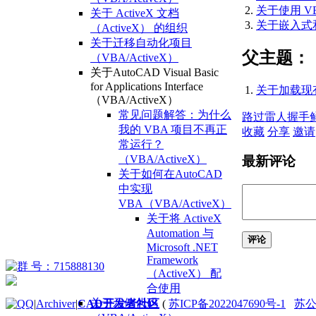
关于使用 VB
关于 ActiveX 文档
关于嵌入式和全
（ActiveX） 的组织
关于迁移自动化项目
父主题：
（VBA/ActiveX）
关于AutoCAD Visual Basic
for Applications Interface
关于加载现
（VBA/ActiveX）
常见问题解答：为什么
路过
雷人
握手
我的 VBA 项目不再正
收藏
分享
邀请
常运行？
（VBA/ActiveX）
最新评论
关于如何在AutoCAD
中实现
VBA（VBA/ActiveX）
关于将 ActiveX
Automation 与
评论
Microsoft .NET
Framework
（ActiveX） 配
合使用
关于示例代码
|
Archiver
|
CAD开发者社区
(
苏ICP备2022047690号-1
苏公网