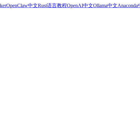
ker
OpenClaw中文
Rust语言教程
OpenAI中文
Ollama中文
Anacond