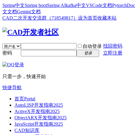
Spring中文
Spring boot
Spring AI
kafka中文
VSCode文档
Pytorch
Doc
文文档
Gemini文档
CAD二次开发交流群（718549817）
设为首页
收藏本站
找回密码
自动登录
密码
立即注册
登录
只需一步，快速开始
快捷导航
首页
Portal
AutoLISP开发指南2025
ActiveX开发指南2025
ObjectARX开发指南2025
JavaScript开发指南2025
CAD知识库