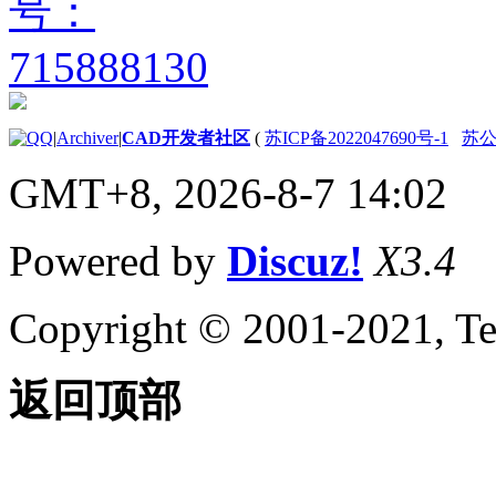
AutoCAD 2000i API 历
史记录参考
（ActiveX）
AutoCAD 2000 API 历
史记录参考
（ActiveX）
|
Archiver
|
CAD开发者社区
(
苏ICP备2022047690号-1
苏公网
VBA 入门
关于嵌入式和全局 VBA 项
GMT+8, 2026-8-7 14:02
目 （VBA/ActiveX）
练习：VBA 简介
（VBA/ActiveX）
Powered by
Discuz!
X3.4
关于 VBA IDE
（VBA/ActiveX） 的更多信
息
Copyright © 2001-2021, Te
AutoCAD VBA 项目术语参
考 （VBA/ActiveX）
AutoCAD VBA 命令参考
返回顶部
（VBA/ActiveX）
AutoCAD VBA AutoLISP
Functions Reference
（VBA/ActiveX）
向项目添加新组件