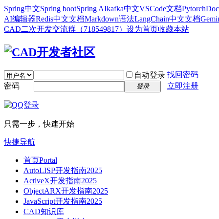
Spring中文
Spring boot
Spring AI
kafka中文
VSCode文档
Pytorch
Doc
AI编辑器
Redis中文文档
Markdown语法
LangChain中文文档
Gem
CAD二次开发交流群（718549817）
设为首页
收藏本站
找回密码
自动登录
密码
立即注册
登录
只需一步，快速开始
快捷导航
首页
Portal
AutoLISP开发指南2025
ActiveX开发指南2025
ObjectARX开发指南2025
JavaScript开发指南2025
CAD知识库