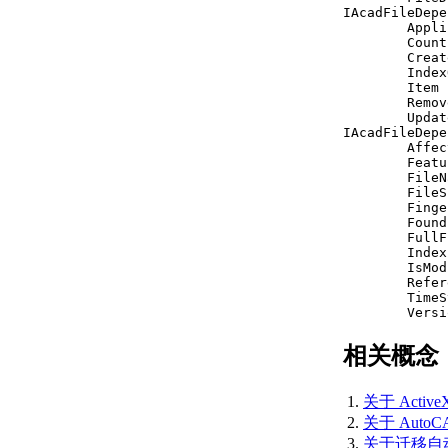
IAcadFileDepe
AutoCAD 2015 API 历
        Appli
史记录参考
        Count
（ActiveX）
        Creat
        Index
AutoCAD 2014 API 历
        Item 
史记录参考
        Remov
        Updat
（ActiveX）
IAcadFileDepe
AutoCAD 2019 API 历
        Affec
史记录参考
        Featu
        FileN
（ActiveX）
        FileS
AutoCAD 2013 API 历
        Finge
        Found
史记录参考
        FullF
（ActiveX）
        Index
AutoCAD 2012 API 历
        IsMod
        Refer
史记录参考
        TimeS
（ActiveX）
        Versi
AutoCAD 2011 API 历
相关概念
史记录参考
（ActiveX）
AutoCAD 2010 API 历
关于 Activ
史记录参考
关于 AutoCA
（ActiveX）
关于迁移自动化