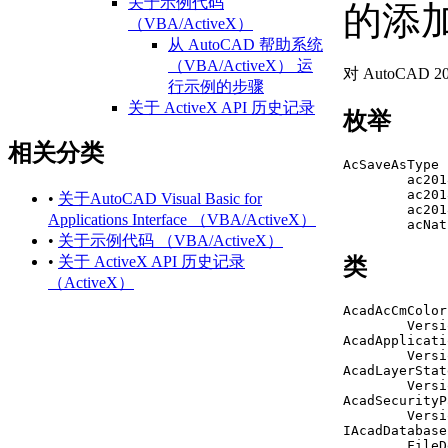
关于示例代码
的添
（VBA/ActiveX）
从 AutoCAD 帮助系统
（VBA/ActiveX） 运
对 AutoCAD 
行示例的步骤
关于 ActiveX API 历史记录
枚举
（ActiveX）
相关分类
AutoCAD 2021 API 历
AcSaveAsType 
史记录参考
        ac201
（ActiveX）
        ac201
•
关于AutoCAD Visual Basic for
        ac201
AutoCAD 2020 API 历
Applications Interface （VBA/ActiveX）
        acNat
史记录参考
•
关于示例代码 （VBA/ActiveX）
（ActiveX）
•
关于 ActiveX API 历史记录
类
AutoCAD 2018 API 历
（ActiveX）
史记录参考
AcadAcCmColor

（ActiveX）
        Versi
AutoCAD 2017 API 历
AcadApplicatio
        Versi
史记录参考
AcadLayerStat
（ActiveX）
        Versi
AutoCAD 2016 API 历
AcadSecurityP
        Versi
史记录参考
IAcadDatabase
（ActiveX）
        FileD