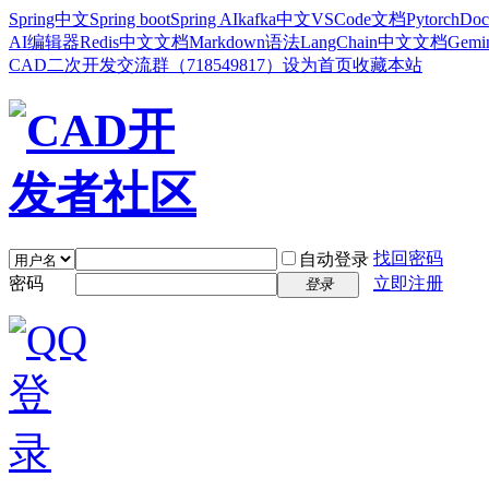
Spring中文
Spring boot
Spring AI
kafka中文
VSCode文档
Pytorch
Doc
AI编辑器
Redis中文文档
Markdown语法
LangChain中文文档
Gem
CAD二次开发交流群（718549817）
设为首页
收藏本站
找回密码
自动登录
密码
立即注册
登录