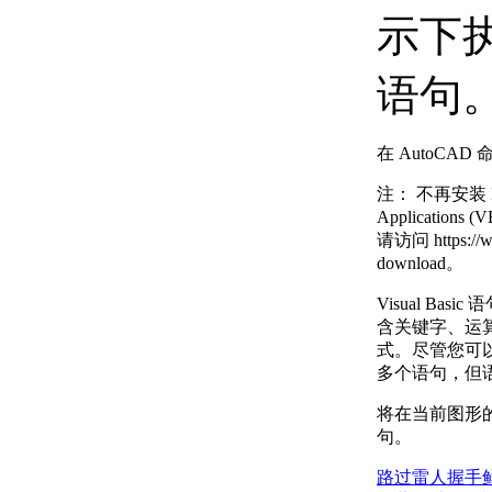
示下执
语句
在 AutoCA
注：
不再安装 Mi
Applicatio
请访问 https://w
download。
Visual Ba
含关键字、运
式。尽管您可以
多个语句，但
将在当前图形的
句。
路过
雷人
握手