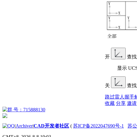
开
查找
显示 UC
关
查找
路过
雷人
握手
收藏
分享
邀请
|
Archiver
|
CAD开发者社区
(
苏ICP备2022047690号-1
苏公网
GMT+8, 2026-8-8 19:03