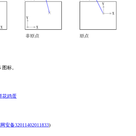
S 图标。
鲜花
鸡蛋
安备32011402011833
)