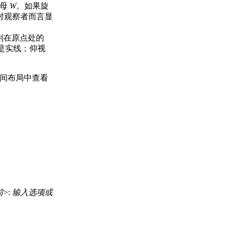
字母
W
。如果旋
面对观察者而言显
则在原点处的
是实线；仰视
空间布局中查看
前
>:
输入选项或