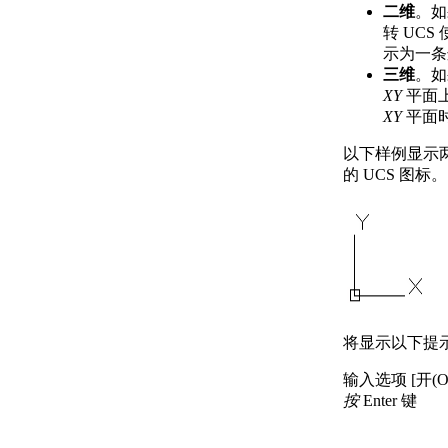
二维
。如
转 UC
示为一条
三维
。如
XY
平面上
XY
平面
以下样例显示
的 UCS 图标。
将显示以下提
输入选项 [开(ON
按
Enter 键