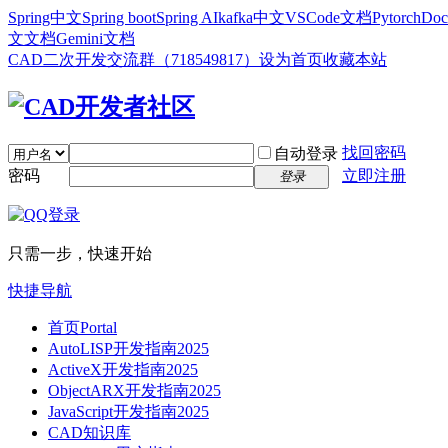
Spring中文
Spring boot
Spring AI
kafka中文
VSCode文档
Pytorch
Doc
文文档
Gemini文档
CAD二次开发交流群（718549817）
设为首页
收藏本站
找回密码
自动登录
密码
立即注册
登录
只需一步，快速开始
快捷导航
首页
Portal
AutoLISP开发指南2025
ActiveX开发指南2025
ObjectARX开发指南2025
JavaScript开发指南2025
CAD知识库