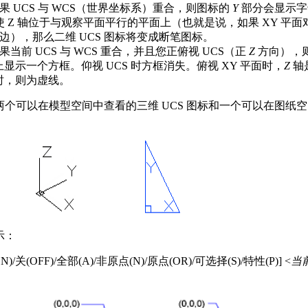
果 UCS 与 WCS（世界坐标系）重合，则图标的
Y
部分会显示
S 使 Z 轴位于与观察平面平行的平面上（也就是说，如果 XY 平
边），那么二维 UCS 图标将变成断笔图标。
果当前 UCS 与 WCS 重合，并且您正俯视 UCS（正
Z
方向），
显示一个方框。仰视 UCS 时方框消失。俯视 XY 平面时，
Z
轴
时，则为虚线。
两个可以在模型空间中查看的三维 UCS 图标和一个可以在图纸
示：
)/关(OFF)/全部(A)/非原点(N)/原点(OR)/可选择(S)/特性(P)] <
当