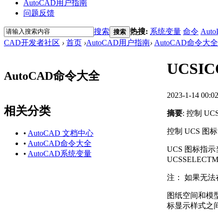
AutoCAD用户指南
问题反馈
搜索
热搜:
系统变量
命令
Auto
搜索
CAD开发者社区
›
首页
›
AutoCAD用户指南
›
AutoCAD命令大全
UCSI
AutoCAD命令大全
2023-1-14 00:0
相关分类
摘要
: 控制 
控制 UCS 
•
AutoCAD 文档中心
•
AutoCAD命令大全
UCS 图标指
•
AutoCAD系统变量
UCSSELEC
注：
如果无法在
图纸空间和模
标显示样式之