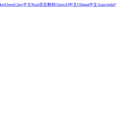
ker
OpenClaw中文
Rust语言教程
OpenAI中文
Ollama中文
Anacond