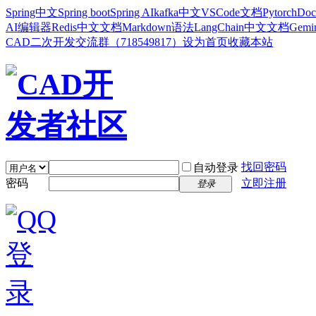
Spring中文
Spring boot
Spring AI
kafka中文
VSCode文档
Pytorch
Doc
AI编辑器
Redis中文文档
Markdown语法
LangChain中文文档
Gem
CAD二次开发交流群（718549817）
设为首页
收藏本站
找回密码
自动登录
密码
立即注册
登录