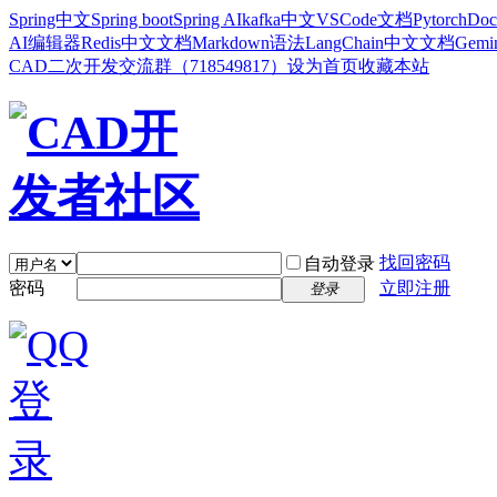
Spring中文
Spring boot
Spring AI
kafka中文
VSCode文档
Pytorch
Doc
AI编辑器
Redis中文文档
Markdown语法
LangChain中文文档
Gem
CAD二次开发交流群（718549817）
设为首页
收藏本站
找回密码
自动登录
密码
立即注册
登录