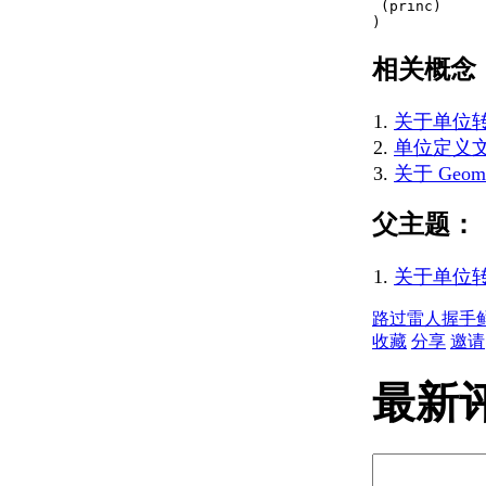
（AutoLISP）
 (princ)

)
关于
Reals（AutoLISP）
相关概念
关于字符串
（AutoLISP）
关于列表
关于单位转换
（AutoLISP）
单位定义文件
关于选择集
关于 Geomet
（AutoLISP）
关于 VLA 对象
父主题：
（AutoLISP/ActiveX）
关于文件描述符
关于单位转换
（AutoLISP）
关于实体名称
路过
雷人
握手
（AutoLISP）
收藏
分享
邀请
关于符号和变量
（AutoLISP）
最新
关于受保护
的符号
（Visual
LISP IDE）
关于源代码文件