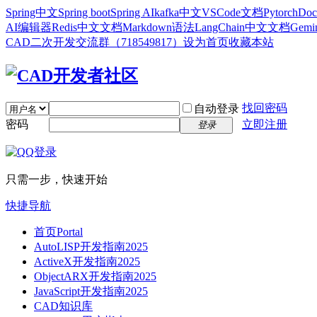
Spring中文
Spring boot
Spring AI
kafka中文
VSCode文档
Pytorch
Doc
AI编辑器
Redis中文文档
Markdown语法
LangChain中文文档
Gem
CAD二次开发交流群（718549817）
设为首页
收藏本站
找回密码
自动登录
密码
立即注册
登录
只需一步，快速开始
快捷导航
首页
Portal
AutoLISP开发指南2025
ActiveX开发指南2025
ObjectARX开发指南2025
JavaScript开发指南2025
CAD知识库