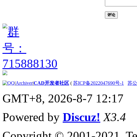
（AutoLISP）
关于代码中的格
评论
式和空格
（AutoLISP）
关于 AutoLISP 程
序文件
（AutoLISP） 中
的注释
创建和打开
AutoLISP 源代码
文件
（AutoLISP） 的
步骤
|
Archiver
|
CAD开发者社区
(
苏ICP备2022047690号-1
苏公网
关于变量
GMT+8, 2026-8-7 12:17
（AutoLISP）
关于 Nil
Variables（AutoLISP）
Powered by
Discuz!
X3.4
关于预定义变量
（AutoLISP）
关于基本输出函数
Copyright © 2001-2021, Te
（AutoLISP）