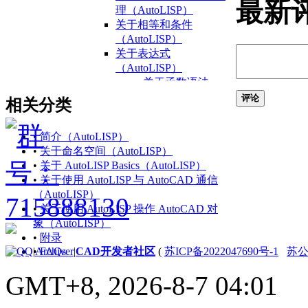
最新
理（AutoLISP）
关于相等和条件
（AutoLISP）
关于表达式
（AutoLISP）
关于函数语法
（AutoLISP）
评论
相关分类
关于数据类型
（AutoLISP）
•
简介（AutoLISP）
关于整数
•
关于命名空间（AutoLISP）
（AutoLISP）
•
关于 AutoLISP Basics（AutoLISP）
关于
•
关于使用 AutoLISP 与 AutoCAD 通信
Reals（AutoLISP）
（AutoLISP）
关于字符串
•
关于使用 AutoLISP 操作 AutoCAD 对
（AutoLISP）
象（AutoLISP）
关于列表
•
附录
（AutoLISP）
•
FAQs
|
Archiver
|
CAD开发者社区
(
苏ICP备2022047690号-1
苏公网
关于选择集
（AutoLISP）
GMT+8, 2026-8-7 04:01
关于 VLA 对象
（AutoLISP/ActiveX）