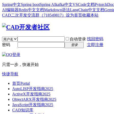
Spring中文
Spring boot
Spring AI
kafka中文
VSCode文档
Pytorch
Doc
AI编辑器
Redis中文文档
Markdown语法
LangChain中文文档
Gem
CAD二次开发交流群（718549817）
设为首页
收藏本站
找回密码
自动登录
密码
立即注册
登录
只需一步，快速开始
快捷导航
首页
Portal
AutoLISP开发指南2025
ActiveX开发指南2025
ObjectARX开发指南2025
JavaScript开发指南2025
CAD知识库