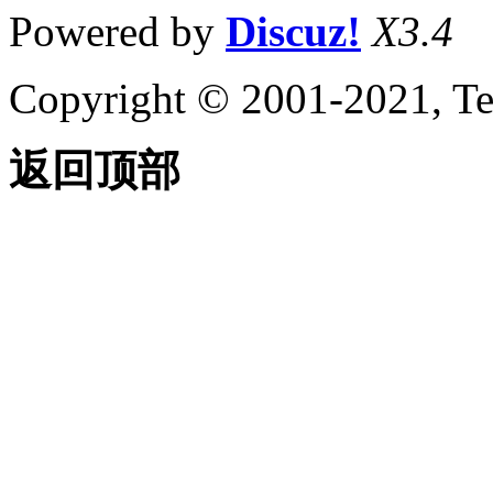
关于文件描述符
Powered by
Discuz!
X3.4
（AutoLISP）
关于实体名称
（AutoLISP）
Copyright © 2001-2021, Te
关于符号和变量
（AutoLISP）
关于受保护
返回顶部
的符号
（Visual
LISP IDE）
关于源代码文件
（AutoLISP）
关于代码中的格
式和空格
（AutoLISP）
关于 AutoLISP 程
序文件
（AutoLISP） 中
的注释
创建和打开
AutoLISP 源代码