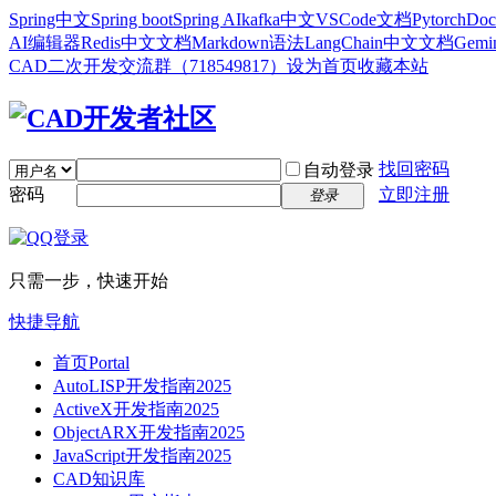
Spring中文
Spring boot
Spring AI
kafka中文
VSCode文档
Pytorch
Doc
AI编辑器
Redis中文文档
Markdown语法
LangChain中文文档
Gem
CAD二次开发交流群（718549817）
设为首页
收藏本站
找回密码
自动登录
密码
立即注册
登录
只需一步，快速开始
快捷导航
首页
Portal
AutoLISP开发指南2025
ActiveX开发指南2025
ObjectARX开发指南2025
JavaScript开发指南2025
CAD知识库