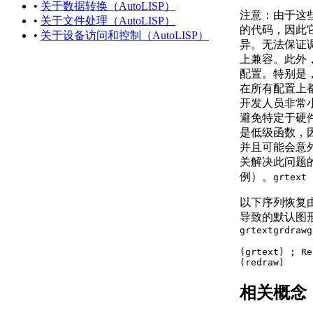
•
关于数据转换（AutoLISP）
关于字符串
注意：
由于这些
•
关于文件处理（AutoLISP）
（AutoLISP）
的代码，因此
•
关于设备访问和控制（AutoLISP）
关于列表
异。无法保证
（AutoLISP）
上兼容。此外
关于选择集
配置。特别是
（AutoLISP）
在所有配置上
关于 VLA 对象
开发人员非常
（AutoLISP/ActiveX）
避免特定于硬
关于文件描述符
是低级函数，
（AutoLISP）
并且可能会意
关于实体名称
关解决此问题
（AutoLISP）
例）。
grtext
关于符号和变量
（AutoLISP）
以下序列恢复由
关于受保护
导致的默认图
的符号
grtext
grdraw
g
（Visual
(grtext) ; Re
LISP IDE）
(redraw)
关于源代码文件
（AutoLISP）
相关概念
关于代码中的格