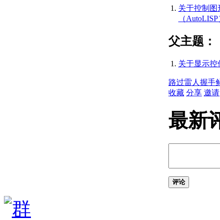
式和空格
关于控制图
（AutoLISP）
（AutoLIS
关于 AutoLISP 程
序文件
父主题：
（AutoLISP） 中
的注释
关于显示控件 
创建和打开
AutoLISP 源代码
路过
雷人
握手
文件
收藏
分享
邀请
（AutoLISP） 的
步骤
最新
关于变量
（AutoLISP）
关于 Nil
Variables（AutoLISP）
关于预定义变量
（AutoLISP）
关于基本输出函数
评论
（AutoLISP）
关于字符串中的
控制字符
（AutoLISP）