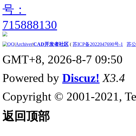
关于通配符匹配
（AutoLISP）
关于显示消息
（AutoLISP）
关于静默退
出函数
|
Archiver
|
CAD开发者社区
(
苏ICP备2022047690号-1
苏公网
（AutoLISP）
关于列表处理
GMT+8, 2026-8-7 09:50
（AutoLISP）
关于点列表
（AutoLISP）
Powered by
Discuz!
X3.4
关于点线对
（AutoLISP）
关于符号和函数处理
Copyright © 2001-2021, Te
（AutoLISP）
关于 C：XXX
Functions（AutoLISP）
返回顶部
关于定义函数
（AutoLISP）
关于Defun
与早期版本