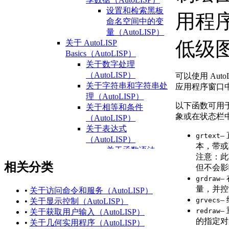
设置和检索黑板
用程
命名空间中的变
量（AutoLISP）
低级
关于 AutoLISP
Basics（AutoLISP）
关于数字处理
（AutoLISP）
可以使用 Aut
关于字符串和字符串处
应用程序窗口
理（AutoLISP）
以下函数可用
关于相等和条件
象或在状态栏
（AutoLISP）
关于表达式
–
grtext
（AutoLISP）
本，带或
关于函数语法
注意：
此
（AutoLISP）
相关分类
但不会影响
关于数据类型
–
grdraw
（AutoLISP）
量，并控
•
关于访问命令和服务（AutoLISP）
关于整数
–
grvecs
•
关于显示控制（AutoLISP）
（AutoLISP）
–
redraw
•
关于获取用户输入（AutoLISP）
关于
的指定对
•
关于几何实用程序（AutoLISP）
Reals（AutoLISP）