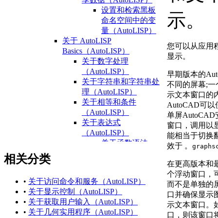
设置和检索黑板
示。
命名空间中的变
量（AutoLISP）
关于 AutoLISP
您可以从应用
Basics（AutoLISP）
显示。
关于数字处理
（AutoLISP）
早期版本的Au
关于字符串和字符串处
不同的屏幕;
理（AutoLISP）
示文本窗口的
关于相等和条件
AutoCAD
（AutoLISP）
单屏AutoC
关于表达式
窗口，调用以
（AutoLISP）
能相当于切换
关于函数语法
效于 。
graphs
（AutoLISP）
相关分类
关于数据类型
在更高版本和
（AutoLISP）
个浮动窗口，
•
关于访问命令和服务（AutoLISP）
关于整数
而不是单独的
•
关于显示控制（AutoLISP）
（AutoLISP）
口并确保显示
•
关于获取用户输入（AutoLISP）
关于
示文本窗口。
•
关于几何实用程序（AutoLISP）
Reals（AutoLISP）
口，则该窗口将移