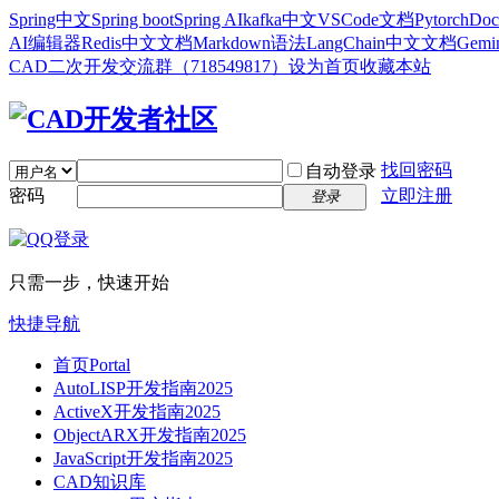
Spring中文
Spring boot
Spring AI
kafka中文
VSCode文档
Pytorch
Doc
AI编辑器
Redis中文文档
Markdown语法
LangChain中文文档
Gem
CAD二次开发交流群（718549817）
设为首页
收藏本站
找回密码
自动登录
密码
立即注册
登录
只需一步，快速开始
快捷导航
首页
Portal
AutoLISP开发指南2025
ActiveX开发指南2025
ObjectARX开发指南2025
JavaScript开发指南2025
CAD知识库