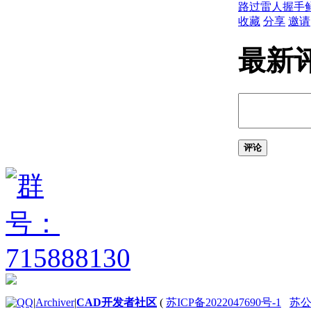
式和空格
路过
雷人
握手
（AutoLISP）
收藏
分享
邀请
关于 AutoLISP 程
序文件
最新
（AutoLISP） 中
的注释
创建和打开
AutoLISP 源代码
文件
（AutoLISP） 的
评论
步骤
关于变量
（AutoLISP）
关于 Nil
Variables（AutoLISP）
关于预定义变量
（AutoLISP）
关于基本输出函数
（AutoLISP）
关于字符串中的
控制字符
|
Archiver
|
CAD开发者社区
(
苏ICP备2022047690号-1
苏公网
（AutoLISP）