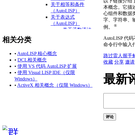
以下链接介绍了 
关于相等和条件
本概念。它描述了
（AutoLISP）
心组件和数据
关于表达式
字、字符串、
（AutoLISP）
®
例。
关于函数语法
（AutoLISP）
AutoLISP
相关分类
关于数据类型
命令行中输入
（AutoLISP）
•
AutoLISP 核心概念
关于整数
路过
雷人
握手
•
DCL相关概念
（AutoLISP）
收藏
分享
邀请
•
使用 VS 代码 AutoLISP 扩展
关于
•
使用 Visual LISP IDE（仅限
Reals（AutoLISP）
最新
Windows）
关于字符串
•
ActiveX 相关概念（仅限 Windows）
（AutoLISP）
关于列表
（AutoLISP）
关于选择集
（AutoLISP）
评论
关于 VLA 对象
（AutoLISP/ActiveX）
关于文件描述符