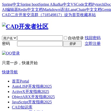
Spring中文
Spring boot
Spring AI
kafka中文
VSCode文档
Pytorch
Doc
AI编辑器
Redis中文文档
Markdown语法
LangChain中文文档
Gem
CAD二次开发交流群（718549817）
设为首页
收藏本站
找回密码
自动登录
密码
立即注册
登录
只需一步，快速开始
快捷导航
首页
Portal
AutoLISP开发指南2025
ActiveX开发指南2025
ObjectARX开发指南2025
JavaScript开发指南2025
CAD知识库