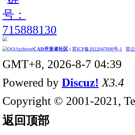
（AutoLISP）
关于实体名称
（AutoLISP）
关于符号和变量
（AutoLISP）
关于受保护
的符号
（Visual
|
Archiver
|
CAD开发者社区
(
苏ICP备2022047690号-1
苏公网
LISP IDE）
关于源代码文件
GMT+8, 2026-8-7 04:39
（AutoLISP）
关于代码中的格
式和空格
Powered by
Discuz!
X3.4
（AutoLISP）
关于 AutoLISP 程
Copyright © 2001-2021, Te
序文件
（AutoLISP） 中
的注释
创建和打开
返回顶部
AutoLISP 源代码
文件