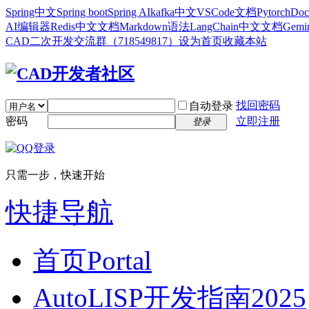
Spring中文
Spring boot
Spring AI
kafka中文
VSCode文档
Pytorch
Doc
AI编辑器
Redis中文文档
Markdown语法
LangChain中文文档
Gem
CAD二次开发交流群（718549817）
设为首页
收藏本站
找回密码
自动登录
密码
立即注册
登录
只需一步，快速开始
快捷导航
首页
Portal
AutoLISP开发指南2025