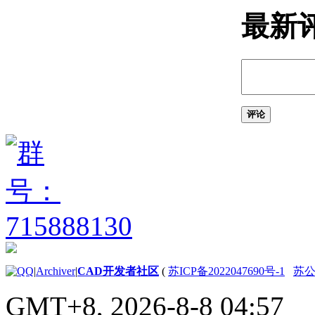
单
最新
（AutoLISP）
关于错误处理
（AutoLISP）
关于使用 *error*
函数
（AutoLISP）
评论
关于捕获错误并
继续执行程序
（AutoLISP）
关于捕获错误和
继续程序执行
（AutoLISP）
使用 vl-
catch-all-
apply（AutoLISP）
捕获错误
关于使用 AutoLISP 与
|
Archiver
|
CAD开发者社区
(
苏ICP备2022047690号-1
苏公网
AutoCAD 通信（AutoLISP）
关于获取和计算日期
GMT+8, 2026-8-8 04:57
\时间值（AutoLISP）