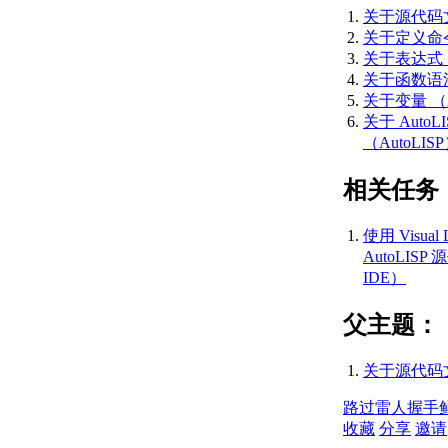
（AutoLISP）
关于源代码文件
关于重定义
关于定义命令 
AutoCAD
关于表达式 （
命令
关于函数语法 
（AutoLISP）
关于变量 （A
关于函数中的局
关于 AutoL
部变量
（AutoLI
（AutoLISP）
使用局部变
相关任务
量的示例
（AutoLISP）
使用 Visua
关于局部变
AutoLISP 
量和全局变
IDE）
量
（AutoLISP）
父主题：
声明
局部
变量
关于源代码文件
（AutoLISP）
关于带参数的函
路过
雷人
握手
数（AutoLISP）
收藏
分享
邀请
关于特殊表