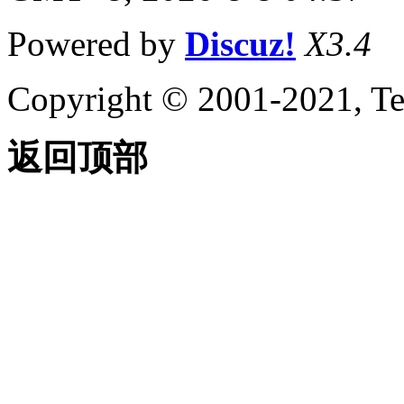
关于访问命令和服务
（AutoLISP）
Powered by
Discuz!
X3.4
关于系统和环境
变量
（AutoLISP）
Copyright © 2001-2021, Te
关于配置文件
（AutoLISP）
关于使用
返回顶部
AutoCAD 命令
（AutoLISP）
关于外语或
国际支持
（AutoLISP）
关于在
AutoCAD
命令期间暂
停用户输入
（AutoLISP）
关于将拾取
点传递给
AutoCAD
命令