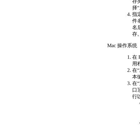
存
（AutoLISP/ActiveX）
择“
关于文件描述符
指
（AutoLISP）
件
关于实体名称
名
（AutoLISP）
存
关于符号和变量
（AutoLISP）
Mac 操作系统
关于受保护
的符号
在 
（Visual
用
LISP IDE）
在
关于源代码文件
本
（AutoLISP）
在
关于代码中的格
口
式和空格
行
（AutoLISP）
关于 AutoLISP 程
序文件
（AutoLISP） 中
的注释
创建和打开