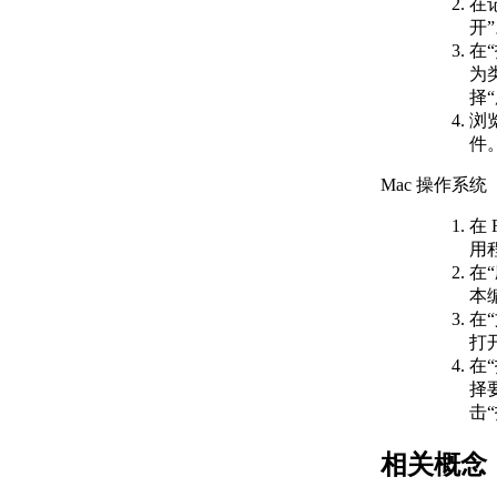
在
关于列表处理
开
（AutoLISP）
在
关于点列表
为
（AutoLISP）
择“
关于点线对
浏
（AutoLISP）
件
关于符号和函数处理
（AutoLISP）
Mac 操作系统
关于 C：XXX
在 
Functions（AutoLISP）
用
关于定义函数
在
（AutoLISP）
本
关于Defun
在
与早期版本
打
的
在
AutoCAD（AutoLISP）
择
的兼容性
击
关于 C：XXX 函
数（AutoLISP）
相关概念
关于定义命
令