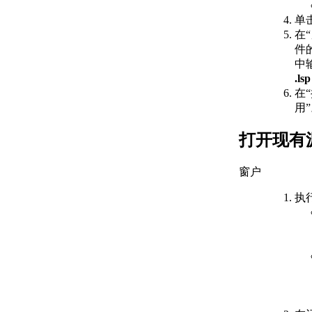
AutoLISP 源代码
文件
单
（AutoLISP） 的
在
步骤
件
关于变量
中
（AutoLISP）
.lsp
关于 Nil
在
Variables（AutoLISP）
用”
关于预定义变量
（AutoLISP）
打开现有
关于基本输出函数
（AutoLISP）
窗户
关于字符串中的
控制字符
执
（AutoLISP）
关于通配符匹配
（AutoLISP）
关于显示消息
（AutoLISP）
关于静默退
出函数
（AutoLISP）