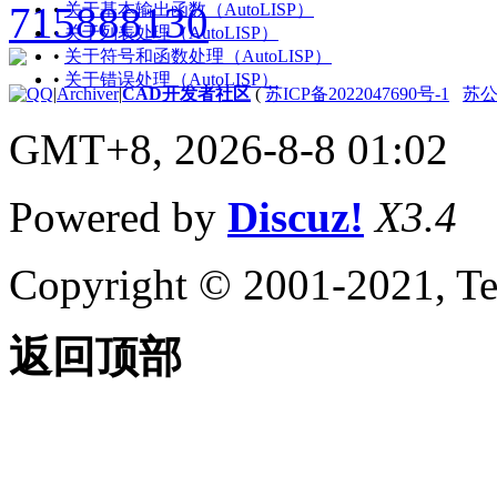
•
关于基本输出函数（AutoLISP）
关于字符串
•
关于列表处理（AutoLISP）
（AutoLISP）
•
关于符号和函数处理（AutoLISP）
关于列表
•
关于错误处理（AutoLISP）
（AutoLISP）
|
Archiver
|
CAD开发者社区
(
苏ICP备2022047690号-1
苏公网
关于选择集
（AutoLISP）
GMT+8, 2026-8-8 01:02
关于 VLA 对象
（AutoLISP/ActiveX）
关于文件描述符
Powered by
Discuz!
X3.4
（AutoLISP）
关于实体名称
Copyright © 2001-2021, Te
（AutoLISP）
关于符号和变量
（AutoLISP）
关于受保护
返回顶部
的符号
（Visual
LISP IDE）
关于源代码文件
（AutoLISP）
关于代码中的格