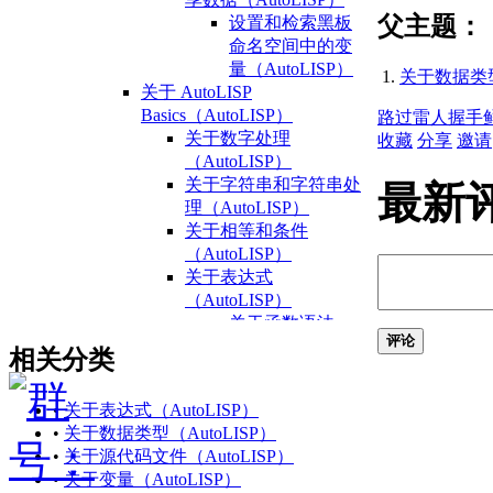
父主题：
设置和检索黑板
命名空间中的变
量（AutoLISP）
关于数据类型 
关于 AutoLISP
Basics（AutoLISP）
路过
雷人
握手
关于数字处理
收藏
分享
邀请
（AutoLISP）
关于字符串和字符串处
最新
理（AutoLISP）
关于相等和条件
（AutoLISP）
关于表达式
（AutoLISP）
关于函数语法
评论
（AutoLISP）
相关分类
关于数据类型
（AutoLISP）
•
关于表达式（AutoLISP）
关于整数
•
关于数据类型（AutoLISP）
（AutoLISP）
•
关于源代码文件（AutoLISP）
关于
•
关于变量（AutoLISP）
Reals（AutoLISP）