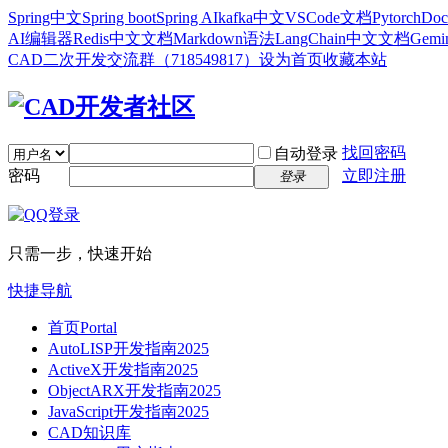
Spring中文
Spring boot
Spring AI
kafka中文
VSCode文档
Pytorch
Doc
AI编辑器
Redis中文文档
Markdown语法
LangChain中文文档
Gem
CAD二次开发交流群（718549817）
设为首页
收藏本站
找回密码
自动登录
密码
立即注册
登录
只需一步，快速开始
快捷导航
首页
Portal
AutoLISP开发指南2025
ActiveX开发指南2025
ObjectARX开发指南2025
JavaScript开发指南2025
CAD知识库