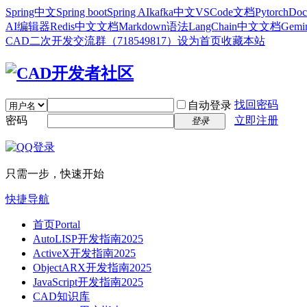
Spring中文
Spring boot
Spring AI
kafka中文
VSCode文档
Pytorch
Doc
AI编辑器
Redis中文文档
Markdown语法
LangChain中文文档
Gem
CAD二次开发交流群（718549817）
设为首页
收藏本站
找回密码
自动登录
密码
立即注册
登录
只需一步，快速开始
快捷导航
首页
Portal
AutoLISP开发指南2025
ActiveX开发指南2025
ObjectARX开发指南2025
JavaScript开发指南2025
CAD知识库