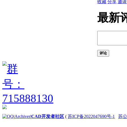
文件
收藏
分享
邀请
（AutoLISP） 的
步骤
最新
关于变量
（AutoLISP）
关于 Nil
Variables（AutoLISP）
关于预定义变量
（AutoLISP）
评论
关于基本输出函数
（AutoLISP）
关于字符串中的
控制字符
（AutoLISP）
关于通配符匹配
（AutoLISP）
关于显示消息
（AutoLISP）
关于静默退
出函数
|
Archiver
|
CAD开发者社区
(
苏ICP备2022047690号-1
苏公网
（AutoLISP）
关于列表处理