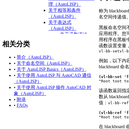
理（AutoLISP）
关于相等和条件
称为 blackb
（AutoLISP）
名空间传递值
关于表达式
黑板命名空间不
（AutoLISP）
应用程序。您可
关于函数语法
用程序在黑板
（AutoLISP）
相关分类
函数设置变量
关于数据类型
vl-bb-set
vl-b
（AutoLISP）
•
简介（AutoLISP）
关于整数
例如，以下内容将
•
关于命名空间（AutoLISP）
（AutoLISP）
blackboar
•
关于 AutoLISP Basics（AutoLISP）
关于
•
关于使用 AutoLISP 与 AutoCAD 通信
Reals（AutoLISP）
(vl-bb-set 'f

"Root toot t
（AutoLISP）
关于字符串
•
关于使用 AutoLISP 操作 AutoCAD 对
（AutoLISP）
该函数返回指
象（AutoLISP）
关于列表
数从 blackb
•
附录
（AutoLISP）
值：
vl-bb-ref
•
FAQs
关于选择集
(vl-bb-ref 'f
（AutoLISP）

"Root toot t
关于 VLA 对象
（AutoLISP/ActiveX）
在 blackbo