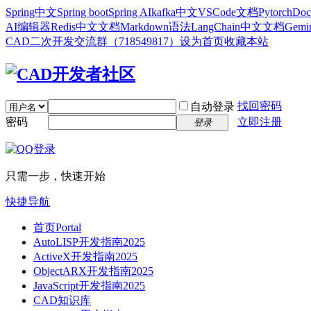
Spring中文
Spring boot
Spring AI
kafka中文
VSCode文档
Pytorch
Doc
AI编辑器
Redis中文文档
Markdown语法
LangChain中文文档
Gem
CAD二次开发交流群（718549817）
设为首页
收藏本站
找回密码
自动登录
密码
立即注册
登录
只需一步，快速开始
快捷导航
首页
Portal
AutoLISP开发指南2025
ActiveX开发指南2025
ObjectARX开发指南2025
JavaScript开发指南2025
CAD知识库