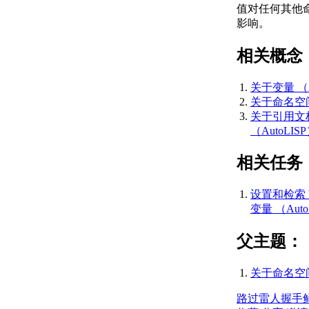
关于文件描述符
值对任何其他
（AutoLISP）
影响。
关于实体名称
（AutoLISP）
相关概念
关于符号和变量
（AutoLISP）
关于变量 （A
关于受保护
关于命名空间 
的符号
关于引用文
（Visual
（AutoLIS
LISP IDE）
关于源代码文件
相关任务
（AutoLISP）
关于代码中的格
式和空格
设置和检索 b
（AutoLISP）
变量 （Auto
关于 AutoLISP 程
序文件
父主题：
（AutoLISP） 中
的注释
关于命名空间 
创建和打开
AutoLISP 源代码
路过
雷人
握手