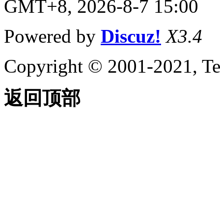
GMT+8, 2026-8-7 15:00
（AutoLISP）
关于点列表
（AutoLISP）
Powered by
Discuz!
X3.4
关于点线对
（AutoLISP）
关于符号和函数处理
Copyright © 2001-2021, Te
（AutoLISP）
关于 C：XXX
Functions（AutoLISP）
返回顶部
关于定义函数
（AutoLISP）
关于Defun
与早期版本
的
AutoCAD（AutoLISP）
的兼容性
关于 C：XXX 函
数（AutoLISP）
关于定义命
令
（AutoLISP）