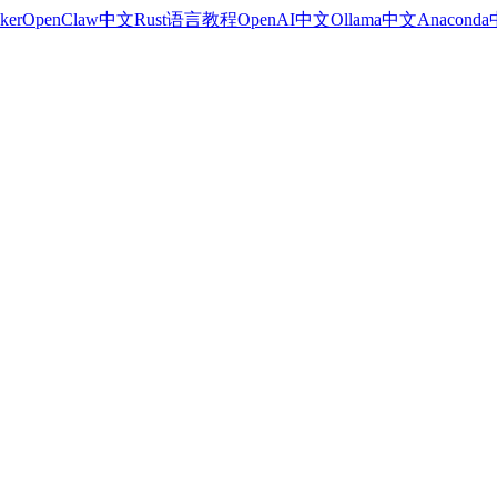
ker
OpenClaw中文
Rust语言教程
OpenAI中文
Ollama中文
Anacond