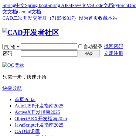
Spring中文
Spring boot
Spring AI
kafka中文
VSCode文档
Pytorch
Doc
文文档
Gemini文档
CAD二次开发交流群（718549817）
设为首页
收藏本站
找回密码
自动登录
密码
立即注册
登录
只需一步，快速开始
快捷导航
首页
Portal
AutoLISP开发指南2025
ActiveX开发指南2025
ObjectARX开发指南2025
JavaScript开发指南2025
CAD知识库