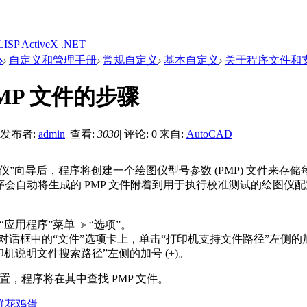
LISP
ActiveX
.NET
心
›
自定义和管理手册
›
常规自定义
›
基本自定义
›
关于程序文件和
MP 文件的步骤
发布者:
admin
|
查看:
3030
|
评论: 0
|
来自:
AutoCAD
仪”向导后，程序将创建一个绘图仪型号参数 (PMP) 文件来存
会自动将生成的 PMP 文件附着到用于执行校准测试的绘图仪配置 (
“应用程序”菜单
“选项”。
”对话框中的“文件”选项卡上，单击“打印机支持文件路径”左侧的加号
印机说明文件搜索路径”左侧的加号 (+)。
置，程序将在其中查找 PMP 文件。
鲜花
鸡蛋