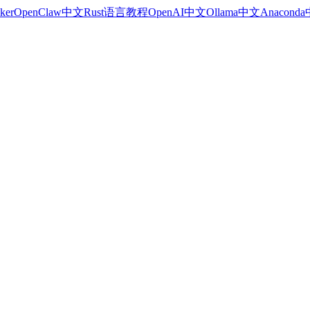
ker
OpenClaw中文
Rust语言教程
OpenAI中文
Ollama中文
Anacond