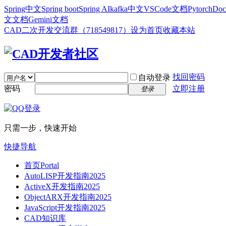
Spring中文
Spring boot
Spring AI
kafka中文
VSCode文档
Pytorch
Doc
文文档
Gemini文档
CAD二次开发交流群（718549817）
设为首页
收藏本站
找回密码
自动登录
密码
立即注册
登录
只需一步，快速开始
快捷导航
首页
Portal
AutoLISP开发指南2025
ActiveX开发指南2025
ObjectARX开发指南2025
JavaScript开发指南2025
CAD知识库