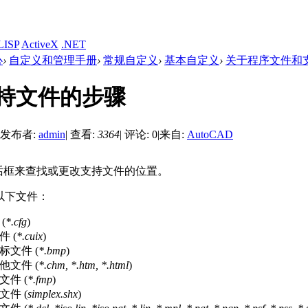
LISP
ActiveX
.NET
心
›
自定义和管理手册
›
常规自定义
›
基本自定义
›
关于程序文件和
持文件的步骤
发布者:
admin
|
查看:
3364
|
评论: 0
|
来自:
AutoCAD
对话框来查找或更改支持文件的位置。
以下文件：
(
*.cfg
)
 (
*.cuix
)
标文件 (
*.bmp
)
他文件 (
*.chm, *.htm, *.html
)
文件 (
*.fmp
)
文件 (
simplex.shx
)