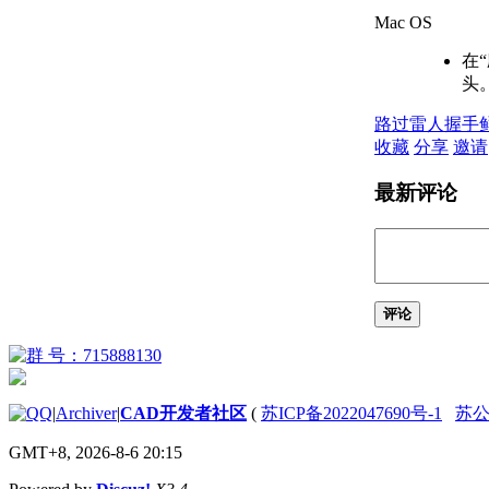
关于使用对象捕捉
Mac OS
关于在三维中使用对象
在
捕捉
头
计算、查询和测量几何值
关于命令提示计算器
路过
雷人
握手
关于“快速计算器”计算
收藏
分享
邀请
器
关于查找距离、角度和
最新评论
点的位置
关于获取面积与质量特
性信息
关于在对象上指定相等
间隔
创建二维对象
评论
关于二维等轴测图形
创建线性和参照几何图形
关于线
关于多段线
|
Archiver
|
CAD开发者社区
(
苏ICP备2022047690号-1
苏公网
绘制矩形的步骤
关于多线
GMT+8, 2026-8-6 20:15
关于徒手画