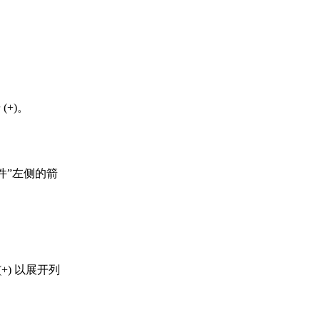
+)。
件”左侧的箭
+) 以展开列