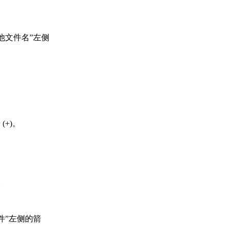
他文件名”左侧
+)。
。
件”左侧的箭