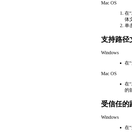
关于通过面动态对齐
Mac OS
UCS
输入和显示坐标值
在
关于坐标输入
体
关于合并坐标值（坐标
单
过滤器）
关于相对于现有点指定
支持路径
一个点
关于自动使用对象捕捉
Windows
的跟踪点
关于使用动态输入工具
在
提示
Mac OS
限制光标移动并捕捉到对象
上的点
在
关于调整栅格和栅格捕
的
捉
关于正交锁定（“正
受信任的
交”模式）
关于极轴追踪和
Windows
PolarSnap
关于指定距离、长度和
在
角度