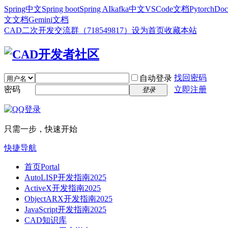
Spring中文
Spring boot
Spring AI
kafka中文
VSCode文档
Pytorch
Doc
文文档
Gemini文档
CAD二次开发交流群（718549817）
设为首页
收藏本站
找回密码
自动登录
密码
立即注册
登录
只需一步，快速开始
快捷导航
首页
Portal
AutoLISP开发指南2025
ActiveX开发指南2025
ObjectARX开发指南2025
JavaScript开发指南2025
CAD知识库