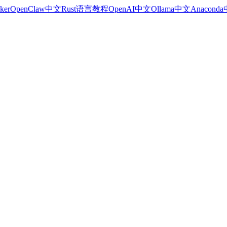
ker
OpenClaw中文
Rust语言教程
OpenAI中文
Ollama中文
Anacond