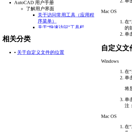
单
AutoCAD 用户手册
了解用户界面
Mac OS
关于访问常用工具（应用程
序菜单）
在
关于“快速访问”工具栏
的
关于功能区
单
相关分类
关于“开始”选项卡
关于状态栏
自定义文
关于快捷菜单
•
关于自定义文件的位置
设置绘图环境
Windows
关于设置绘图区域
关于自定义启动
在
关于设置可固定窗口、
单
选项板和工具栏的行为
将
关于使用基于任务的工
作空间
单
关于将程序设置保存为
注
配置
管理图形和其他文件
Mac OS
关于图形和样板
关于测量单位
在