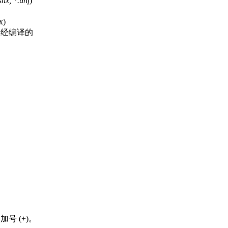
.shx, *.unf
)
x)
) 和经编译的
号 (+)。