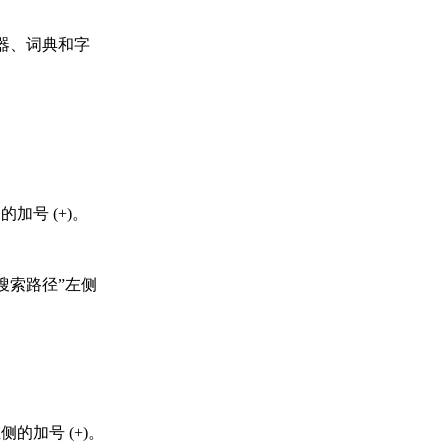
辑器、词典和字
加号 (+)。
搜索路径”左侧
的加号 (+)。