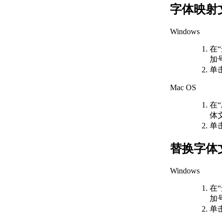
关于输入 MicroStation
字体映射
DGN 文件
关于输出 MicroStation
Windows
DGN 文件
关于输入和输出 WMF
在
文件
加号
控制工程视图
单
关于在当前视图中平移和缩
Mac OS
放
关于保存和恢复视图
在
关于导航栏
体
关于 ViewCube
单
关于 SteeringWheels
关于 ShowMotion
替换字体
指定三维视图
关于查看三维对象
Windows
关于三维导航工具
关于平行和透视视图
在
使用草图辅助工具控制精度
加号
设置工作平面和原点
单
关于用户坐标系 (UCS)