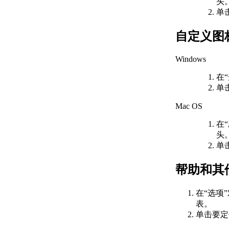
关于单位格式惯例
头
关于打开图形
单
关于将云存储用于图形
使用图形版本历史的步骤
自定义图
关于保存图形
通配符参考
Windows
修复、恢复和还原图形
关于修复损坏的图形文
在
件
单
关于从备份文件中创建
Mac OS
和恢复
关于从系统故障修复
在
定义并执行 CAD 标准
头
关于 CAD 标准
单
关于图层转换
输入和输出图形数据
帮助和其他
关于输入和输出 DXF
文件
在“选项
关于输入 PDF 文件
表。
关于将图形文件输出为
单击要定
PDF
关于输出光栅文件