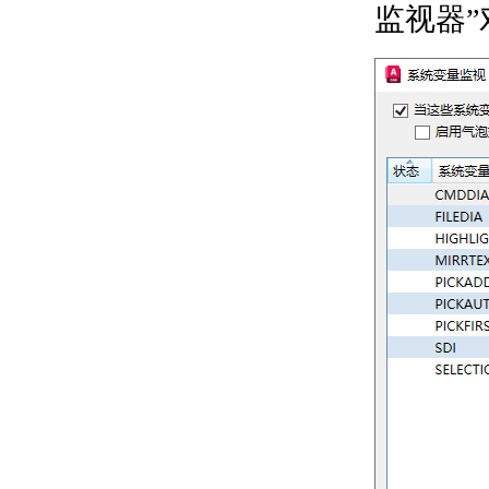
关于通过面动态对齐
监视器
UCS
输入和显示坐标值
关于坐标输入
关于合并坐标值（坐标
过滤器）
关于相对于现有点指定
一个点
关于自动使用对象捕捉
的跟踪点
关于使用动态输入工具
提示
限制光标移动并捕捉到对象
上的点
关于调整栅格和栅格捕
捉
关于正交锁定（“正
交”模式）
关于极轴追踪和
PolarSnap
关于指定距离、长度和
角度