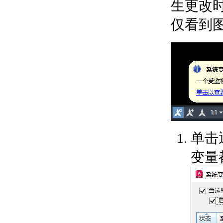
生更改
关于定义和附着块属性
关于修改块属性中的数
仅看到
据
关于修改块属性定义
关于从块属性提取数据
向块（动态块）中添加行为
关于动态块
创建和编辑动态块
关于创建动态块
关于创建自定义
块编写工具
关于修改动态块
定义
单击
关于在块编辑器
中测试动态块
变量
为动态块添加约束
关于将约束添加
到动态块
关于标识动态块
中完全约束的对
象