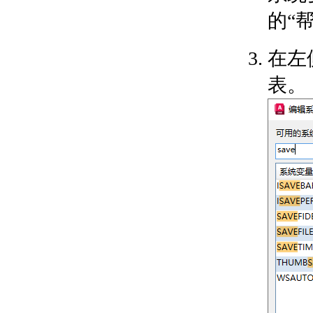
关于使用夹点编辑
的“
关于使用夹点创建多个
副本
编辑复杂对象
在左
关于修改螺旋
关于修改样条曲线
表。
关于分解复合对象
更改常规对象特性
关于对象特性
关于对象特性工具
关于图层
关于设置对象的颜色
关于线型
关于线宽
关于重叠对象的绘图次
序
关于使对象变得透明
创建说明、标签和引线
关于注释对象
设置注释对象的高度和比例
关于注释缩放
关于非注释性对象工作