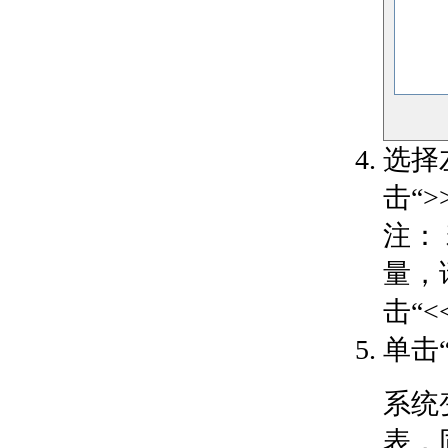
流
关于注释性对象工作流
关于注释性对象和样式
以单行和多行文字形式添加
说明
关于使用文字创建注释
关于多行文字格式
选择
文字格式和样式
关于文字样式
击“>
关于替换字体
注：
使用字段值与说明和标签
关于使用文字中的字段
量，
关于块和外部参照中的
上下文字段
击“<
关于将超链接指定给字
段
单击
修改文字
关于更改文字比例和对
系统
正
关于查找和替换文字
表，
关于拼写检查