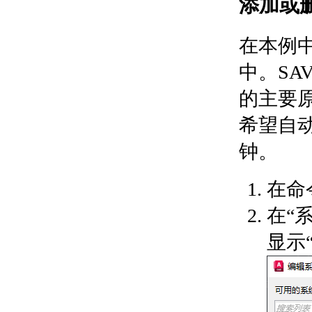
添加或
使用标注约束
关于标注约束
在本例中
关于应用标注约束
关于控制标注约束的显
中。SA
示
关于修改应用了标注约
的主要
束的对象
使用公式和表达式管理参数
希望自动
关于使用参数管理器控
制几何图形
钟。
关于参数化公式和方程
式
在命
关于以参数组来组织参
数
在“
修改对象
选择对象和编组对象
显示
关于分别选择对象
关于选择多个对象
关于编组
移动和旋转对象
关于移动对象