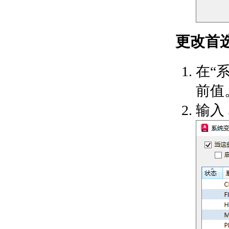
关于将标注转换为检验
标注
放置中心标记和中心线
关于中心标记和中心线
更改首
关于编辑中心标记和中
心线
在“
中心标记尺寸和间隙参
照
前值
创建形位公差边框
关于形位公差
输入
关于混合公差
添加图案填充、填充、表和修订云
线
应用图案填充和填充
关于填充图案和填充
关于图案填充孤岛
关于填充图案比例
创建和管理数据和表
关于表
关于修改表
关于使用表样式和单元
样式