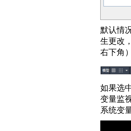
关于使用对象捕捉
关于在三维中使用对象
捕捉
计算、查询和测量几何值
默认情
关于命令提示计算器
关于“快速计算器”计算
生更改
器
关于查找距离、角度和
右下角
点的位置
关于获取面积与质量特
性信息
关于在对象上指定相等
间隔
创建二维对象
如果选
关于二维等轴测图形
创建线性和参照几何图形
变量监
关于线
系统变
关于多段线
绘制矩形的步骤
关于多线
关于徒手画