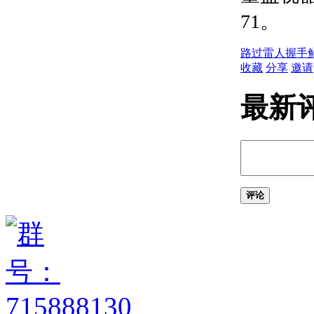
关于局部视图
71。
使用地理位置和贴图图像
关于设置地理位置
关于 GIS 坐标系
路过
雷人
握手
有关附着或插入具有地
收藏
分享
邀请
理数据的图形文件
关于联机地图
最新
关于地图图像
关于在绘图区域中追踪
您的位置
关于位置标记
链接和嵌入对象 (OLE)
关于对象链接和嵌入
(OLE)
评论
关于编辑图形中的
OLE 对象
提取和链接数据
提取几何和块属性数据
关于数据提取
关于更改数据提取处理
表的格式
关于使用数据提取向导