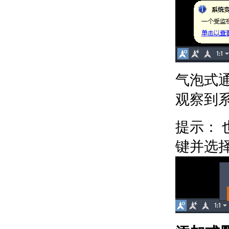
关于参照几何图形
创建曲线式和闭合的几何图
形
关于曲线式对象
关于圆弧
关于圆
关于圆环
气泡式
关于椭圆
关于样条曲线
观察到
关于螺旋
关于面域
使用参数化约束几何图形
提示：
关于参数化图形和约束
使用几何约束
键并选
关于几何约束
关于应用和删除几何约
束的步骤
关于显示和验证几何约
束
关于修改几何约束的对
象
关于推断几何约束