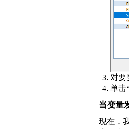
关于向表格中添加文字
和块
关于使用表格单元中的
公式
关于将表格链接至外部
数据
添加区域覆盖和修订云线
关于使用区域覆盖对象
屏蔽图形的区域
关于修订云线
定义和参照块
使用块
对要
关于定义块
关于使用块编辑器
单击
关于组织块
关于块
当变量
关于插入块
关于“块”选项板
关于修改块定义
现在，
关于修改块参照
使用属性