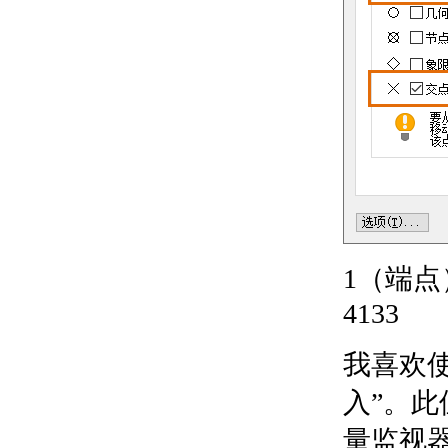
透明度
管理光栅图像
关于更改光栅图
像的路径
关于加载和卸载
光栅图像
关于提高光栅图
像的显示速度
处理点云和协调模型
关于使用点云
关于点云颜色样式化和
视觉效果
关于裁剪点云
1（端点）
关于附着协调模型
4133
使用来自其他模型的基础视
图
关于模型文档
我喜欢使
关于基础视图
关于投影视图
入”。此位
关于更新工程视图
量监视器
关于截面视图