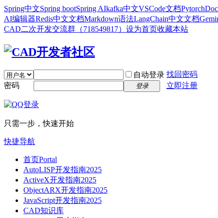
Spring中文
Spring boot
Spring AI
kafka中文
VSCode文档
Pytorch
Doc
AI编辑器
Redis中文文档
Markdown语法
LangChain中文文档
Gem
CAD二次开发交流群（718549817）
设为首页
收藏本站
找回密码
自动登录
密码
立即注册
登录
只需一步，快速开始
快捷导航
首页
Portal
AutoLISP开发指南2025
ActiveX开发指南2025
ObjectARX开发指南2025
JavaScript开发指南2025
CAD知识库