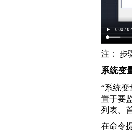
关于输入 MicroStation
DGN 文件
关于输出 MicroStation
DGN 文件
关于输入和输出 WMF
文件
控制工程视图
关于在当前视图中平移和缩
注：
步
放
关于保存和恢复视图
关于导航栏
系统变
关于 ViewCube
关于 SteeringWheels
关于 ShowMotion
“系统
指定三维视图
关于查看三维对象
置于要
关于三维导航工具
列表、
关于平行和透视视图
使用草图辅助工具控制精度
设置工作平面和原点
在命令提
关于用户坐标系 (UCS)