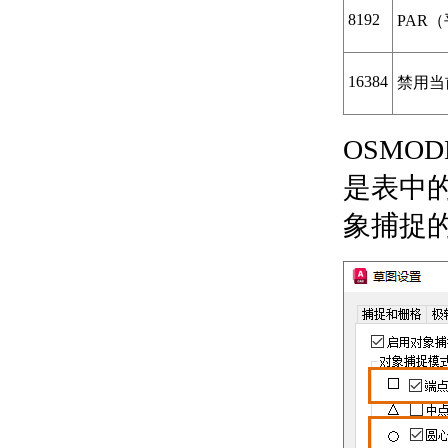
8192
PAR
参考底图的图形
附着和管理光栅图像
关于图形中的光栅图像
16384
禁用当
附着、缩放和拆离光栅
图像
关于附着光栅图
OSMOD
像
关于缩放光栅图
是表中的
像
关于拆离光栅图
象捕捉
像
修改光栅图像
关于剪裁光栅图
像
关于显示和隐藏
光栅图像边界
关于更改光栅图
像亮度、对比度
和淡入度
关于修改两色光
栅图像的颜色和