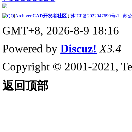
关于表格样式和设置数
据提取处理表的格式
|
Archiver
|
CAD开发者社区
(
苏ICP备2022047690号-1
苏公网
关于输出提取的数据
更新提取的数据并链接到电
GMT+8, 2026-8-9 18:16
子表格
关于更新提取数据
关于链接 Excel 电子表
Powered by
Discuz!
X3.4
格
连接到外部数据库
(dbConnect)
Copyright © 2001-2021, Te
关于数据库连接管理器
关于查看数据库表中的
数据
返回顶部
关于数据库链接和链接
样板
关于标签和标签样板
关于数据库查询
建模和可视化三维对象
创建三维对象
关于三维对象建模
关于修改三维对象的特