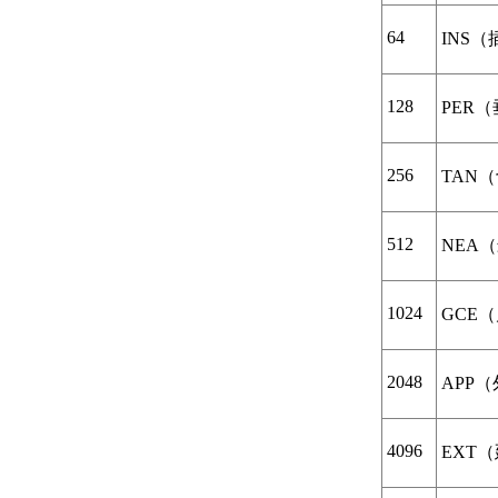
关于拆离参考底
图文件
64
INS
关于卸载参考底
图文件
修改和管理参考底图
128
PER
关于修改参考底
图的位置、比例
或旋转
256
TAN
关于控制参考底
图中图层的显示
关于使用参考底
512
NEA
图对象捕捉
关于调整参考底
图的外观
1024
GCE
关于剪裁参考底
图
关于参照管理器
2048
APP
和参考底图
关于更改参考底
4096
图的文件路径
EXT
关于发布、保存
和电子传递包含