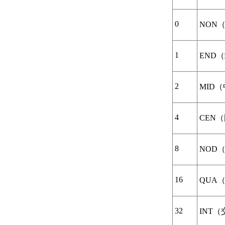
参照时改进性能
编辑和解决外部参照相
0
NON
关的错误
关于在单独的窗
口中编辑参照图
1
END
形
关于编辑参照图
形和块中的选定
2
MID
对象
关于丢失或循环
外部参照
4
CEN
关于外部参照中
的名称冲突
关于记录外部参
8
NOD
照操作
使用参考底图
关于参考底图
16
QUA
附着、拆离和卸载参考
底图
关于将文件附着
32
INT
为参考底图