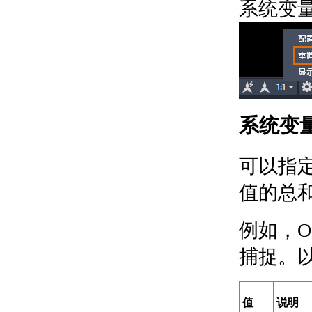
系统变量
定数值集
关于动态块上的
夹点
关于控制动态块
中对象的可见性
参照外部文件和数据
参照外部图形文件（外部参
照）
系统变
附着、修改和管理外部
参照
关于附着和拆离
可以指
参照图形（外部
值的总
参照）
关于嵌套和覆盖
参照的图形
例如，O
关于存档带有外
部参照的图形
捕捉。
（绑定）
关于剪裁外部参
照和块
值
说明
关于在使用外部