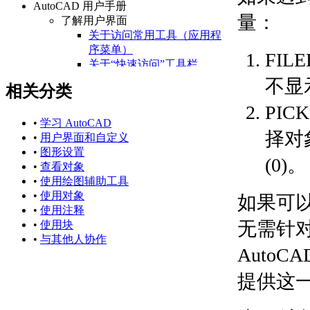
AutoCAD 用户手册
量：
了解用户界面
关于访问常用工具（应用程
序菜单）
FIL
关于“快速访问”工具栏
关于功能区
不显
相关分类
关于“开始”选项卡
PI
关于状态栏
关于快捷菜单
•
学习 AutoCAD
择对
设置绘图环境
•
用户界面和自定义
关于设置绘图区域
•
图形设置
(0)。
关于自定义启动
•
查看对象
关于设置可固定窗口、
•
使用绘图辅助工具
选项板和工具栏的行为
•
使用对象
如果可
关于使用基于任务的工
•
使用注释
无需针
作空间
•
使用块
关于将程序设置保存为
•
与其他人协作
Auto
配置
管理图形和其他文件
提供这
关于图形和样板
关于测量单位