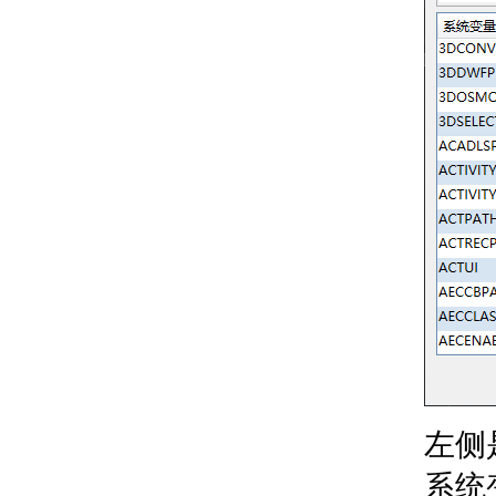
关于旋转对象
关于对齐对象
更改对象的大小和长度
关于调整大小或重塑对
象
关于修剪和延伸对象
复制和阵列对象
关于复制对象
关于使用剪贴板
关于镜像对象
关于偏移对象
关于阵列
圆角和倒角对象
关于圆角和外圆角
关于倒角和斜角
删除对象和对象分段
关于更正错误
关于清理未参照的图
层、块和样式定义
左侧
关于打断和合并对象
系统
使用夹点编辑对象