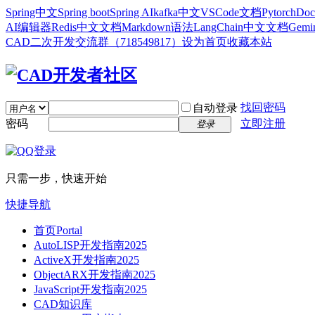
Spring中文
Spring boot
Spring AI
kafka中文
VSCode文档
Pytorch
Doc
AI编辑器
Redis中文文档
Markdown语法
LangChain中文文档
Gem
CAD二次开发交流群（718549817）
设为首页
收藏本站
找回密码
自动登录
密码
立即注册
登录
只需一步，快速开始
快捷导航
首页
Portal
AutoLISP开发指南2025
ActiveX开发指南2025
ObjectARX开发指南2025
JavaScript开发指南2025
CAD知识库