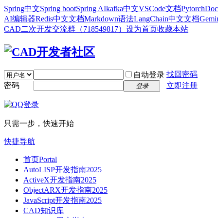
Spring中文
Spring boot
Spring AI
kafka中文
VSCode文档
Pytorch
Doc
AI编辑器
Redis中文文档
Markdown语法
LangChain中文文档
Gem
CAD二次开发交流群（718549817）
设为首页
收藏本站
找回密码
自动登录
密码
立即注册
登录
只需一步，快速开始
快捷导航
首页
Portal
AutoLISP开发指南2025
ActiveX开发指南2025
ObjectARX开发指南2025
JavaScript开发指南2025
CAD知识库