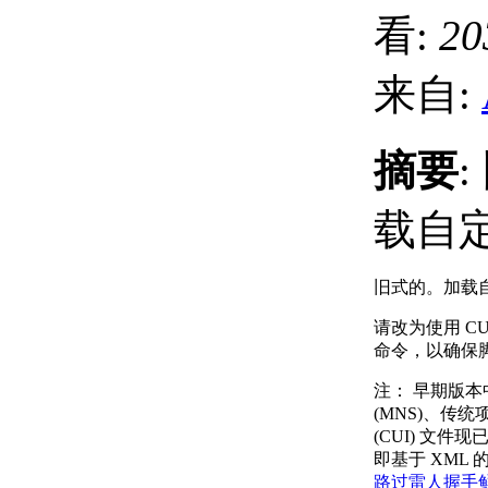
看:
20
来自:
摘要
载自
旧式的。加载
请改为使用 CU
命令，以确保
注：
早期版本
(MNS)、传统
(CUI) 文
即基于 XML 的
路过
雷人
握手