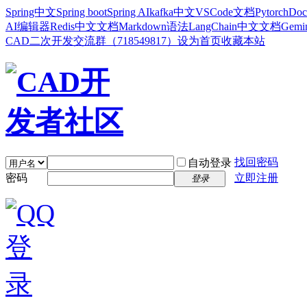
Spring中文
Spring boot
Spring AI
kafka中文
VSCode文档
Pytorch
Doc
AI编辑器
Redis中文文档
Markdown语法
LangChain中文文档
Gem
CAD二次开发交流群（718549817）
设为首页
收藏本站
找回密码
自动登录
密码
立即注册
登录