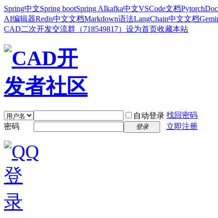
Spring中文
Spring boot
Spring AI
kafka中文
VSCode文档
Pytorch
Doc
AI编辑器
Redis中文文档
Markdown语法
LangChain中文文档
Gem
CAD二次开发交流群（718549817）
设为首页
收藏本站
找回密码
自动登录
密码
立即注册
登录