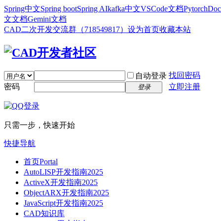
Spring中文
Spring boot
Spring AI
kafka中文
VSCode文档
Pytorch
Doc
文文档
Gemini文档
CAD二次开发交流群（718549817）
设为首页
收藏本站
找回密码
自动登录
密码
立即注册
登录
只需一步，快速开始
快捷导航
首页
Portal
AutoLISP开发指南2025
ActiveX开发指南2025
ObjectARX开发指南2025
JavaScript开发指南2025
CAD知识库