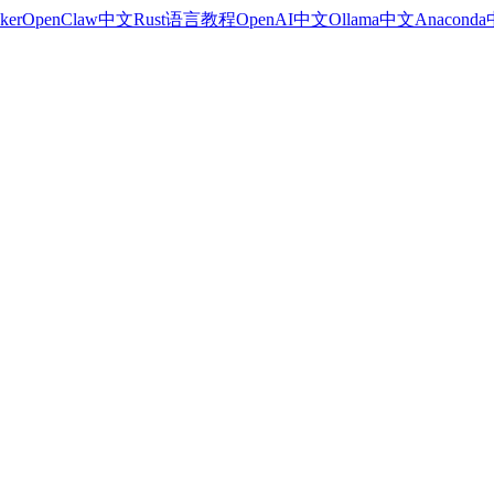
ker
OpenClaw中文
Rust语言教程
OpenAI中文
Ollama中文
Anacond