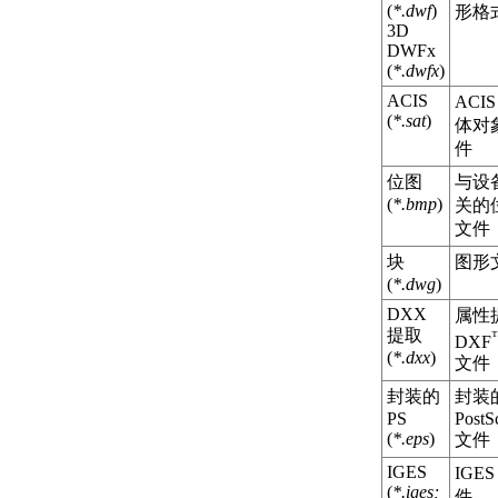
(
*.dwf
)
形格
3D
DWFx
(
*.dwfx
)
ACIS
ACIS
(
*.sat
)
体对
件
位图
与设
(
*.bmp
)
关的
文件
块
图形
(
*.dwg
)
DXX
属性
提取
DXF
(
*.dxx
)
文件
封装的
封装
PS
PostSc
(
*.eps
)
文件
IGES
IGES
(
*.iges;
件