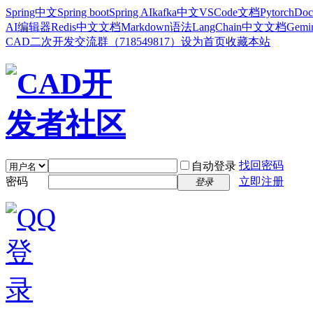
Spring中文
Spring boot
Spring AI
kafka中文
VSCode文档
Pytorch
Doc
AI编辑器
Redis中文文档
Markdown语法
LangChain中文文档
Gem
CAD二次开发交流群（718549817）
设为首页
收藏本站
找回密码
自动登录
密码
立即注册
登录