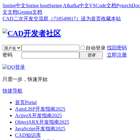
Spring中文
Spring boot
Spring AI
kafka中文
VSCode文档
Pytorch
Doc
文文档
Gemini文档
CAD二次开发交流群（718549817）
设为首页
收藏本站
找回密码
自动登录
密码
立即注册
登录
只需一步，快速开始
快捷导航
首页
Portal
AutoLISP开发指南2025
ActiveX开发指南2025
ObjectARX开发指南2025
JavaScript开发指南2025
CAD知识库