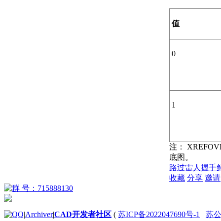
值
0
1
注：
XREFO
底图。
路过
雷人
握手
收藏
分享
邀请
|
Archiver
|
CAD开发者社区
(
苏ICP备2022047690号-1
苏公网