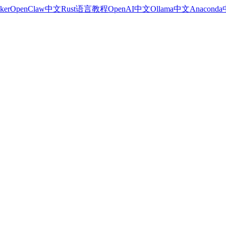
ker
OpenClaw中文
Rust语言教程
OpenAI中文
Ollama中文
Anacond