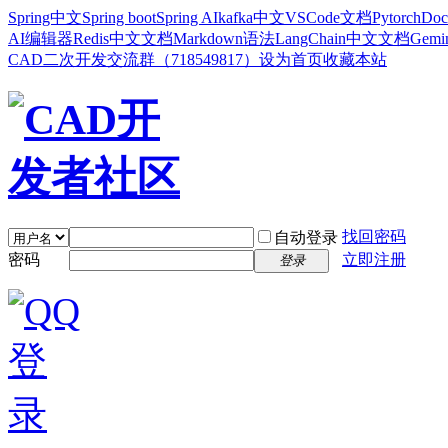
Spring中文
Spring boot
Spring AI
kafka中文
VSCode文档
Pytorch
Doc
AI编辑器
Redis中文文档
Markdown语法
LangChain中文文档
Gem
CAD二次开发交流群（718549817）
设为首页
收藏本站
找回密码
自动登录
密码
立即注册
登录