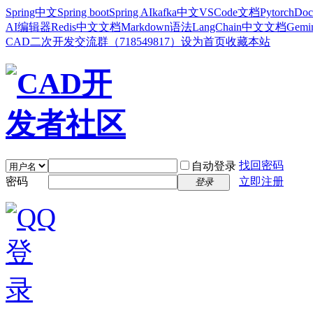
Spring中文
Spring boot
Spring AI
kafka中文
VSCode文档
Pytorch
Doc
AI编辑器
Redis中文文档
Markdown语法
LangChain中文文档
Gem
CAD二次开发交流群（718549817）
设为首页
收藏本站
找回密码
自动登录
密码
立即注册
登录