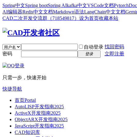
Spring中文
Spring boot
Spring AI
kafka中文
VSCode文档
Pytorch
Doc
AI编辑器
Redis中文文档
Markdown语法
LangChain中文文档
Gem
CAD二次开发交流群（718549817）
设为首页
收藏本站
找回密码
自动登录
密码
立即注册
登录
只需一步，快速开始
快捷导航
首页
Portal
AutoLISP开发指南2025
ActiveX开发指南2025
ObjectARX开发指南2025
JavaScript开发指南2025
CAD知识库