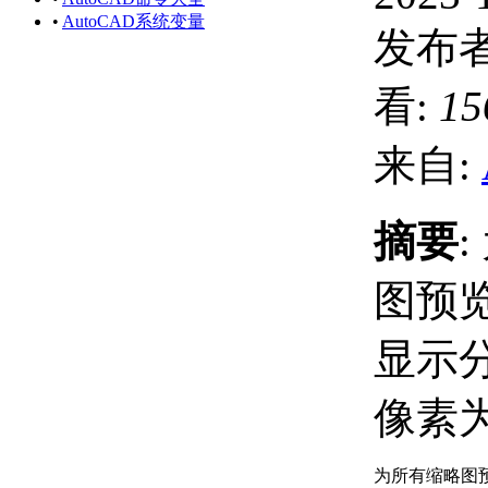
•
AutoCAD系统变量
发布者
看:
15
来自:
摘要
图预
显示
像素
为所有缩略图