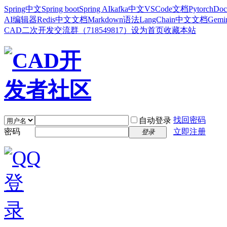
Spring中文
Spring boot
Spring AI
kafka中文
VSCode文档
Pytorch
Doc
AI编辑器
Redis中文文档
Markdown语法
LangChain中文文档
Gem
CAD二次开发交流群（718549817）
设为首页
收藏本站
找回密码
自动登录
密码
立即注册
登录