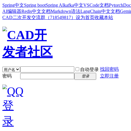
Spring中文
Spring boot
Spring AI
kafka中文
VSCode文档
Pytorch
Doc
AI编辑器
Redis中文文档
Markdown语法
LangChain中文文档
Gem
CAD二次开发交流群（718549817）
设为首页
收藏本站
找回密码
自动登录
密码
立即注册
登录