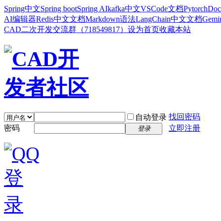
Spring中文
Spring boot
Spring AI
kafka中文
VSCode文档
Pytorch
Doc
AI编辑器
Redis中文文档
Markdown语法
LangChain中文文档
Gem
CAD二次开发交流群（718549817）
设为首页
收藏本站
找回密码
自动登录
密码
立即注册
登录