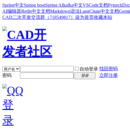
Spring中文
Spring boot
Spring AI
kafka中文
VSCode文档
Pytorch
Doc
AI编辑器
Redis中文文档
Markdown语法
LangChain中文文档
Gem
CAD二次开发交流群（718549817）
设为首页
收藏本站
找回密码
自动登录
密码
立即注册
登录