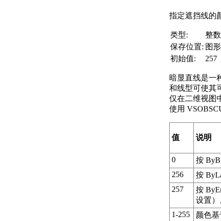
指定遮挡线的
类型:
整数
保存位置:
图形
初始值:
257
暗显直线是一
和线型可使其可见
仅在二维视图
使用 VSOBS
值
说明
0
按 By
256
按 By
257
按 By
设置）
1-255
颜色基于