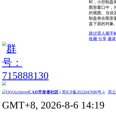
时，小控制盘
图形窗口中，
的视图。当设定
制盘将在图形
盘下面的对象
路过
雷人
握手
收藏
分享
邀请
|
Archiver
|
CAD开发者社区
(
苏ICP备2022047690号-1
苏公网
GMT+8, 2026-8-6 14:19