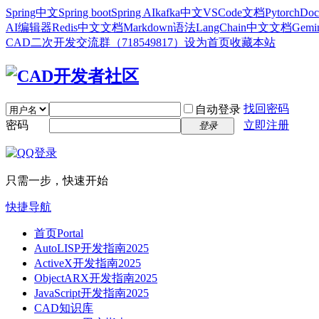
Spring中文
Spring boot
Spring AI
kafka中文
VSCode文档
Pytorch
Doc
AI编辑器
Redis中文文档
Markdown语法
LangChain中文文档
Gem
CAD二次开发交流群（718549817）
设为首页
收藏本站
找回密码
自动登录
密码
立即注册
登录
只需一步，快速开始
快捷导航
首页
Portal
AutoLISP开发指南2025
ActiveX开发指南2025
ObjectARX开发指南2025
JavaScript开发指南2025
CAD知识库